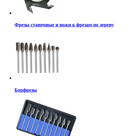
Фрезы станочные и ножи к фрезам по дереву
Борфрезы