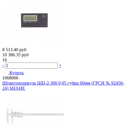
8 513.40
руб
10 386.35
руб
16
-
+
Купить
1068006
Штангенциркуль ШЦ-2-300 0,05 губки 60мм (ГРСИ № 92450-
24) SHAHE