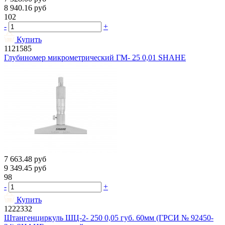
8 940.16
руб
102
-
+
Купить
1121585
Глубиномер микрометрический ГМ- 25 0,01 SHAHE
7 663.48
руб
9 349.45
руб
98
-
+
Купить
1222332
Штангенциркуль ШЦ-2- 250 0,05 губ. 60мм (ГРСИ № 92450-