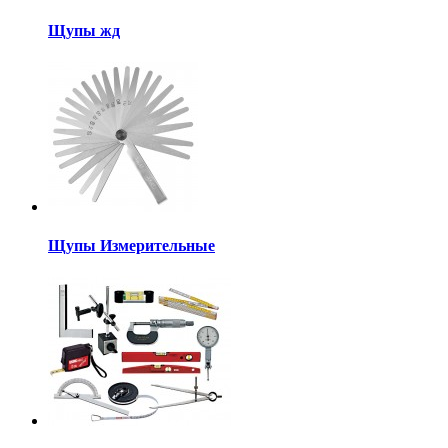
Щупы жд
Щупы Измерительные