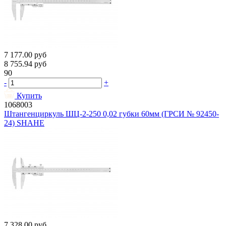
7 177.00
руб
8 755.94
руб
90
-
+
Купить
1068003
Штангенциркуль ШЦ-2-250 0,02 губки 60мм (ГРСИ № 92450-
24) SHAHE
7 328.00
руб