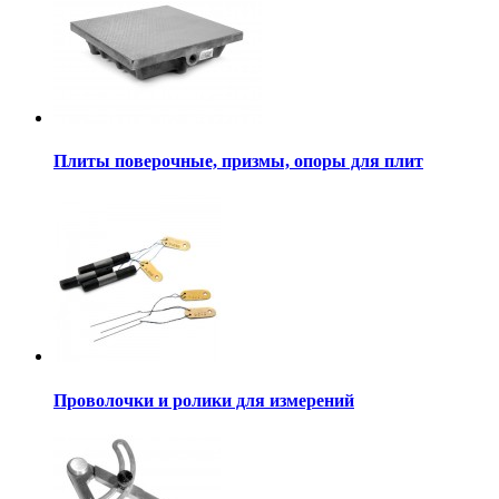
Плиты поверочные, призмы, опоры для плит
Проволочки и ролики для измерений