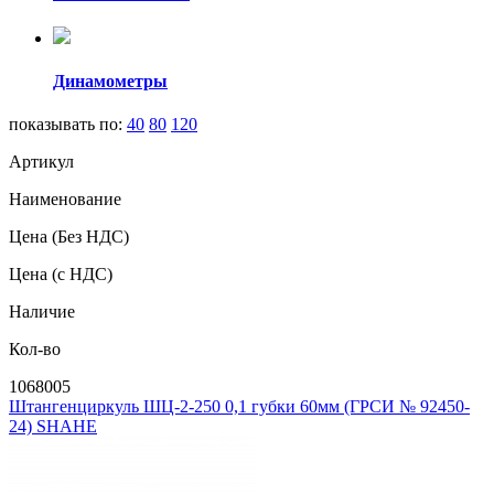
Динамометры
показывать по:
40
80
120
Артикул
Наименование
Цена
(Без НДС)
Цена
(с НДС)
Наличие
Кол-во
1068005
Штангенциркуль ШЦ-2-250 0,1 губки 60мм (ГРСИ № 92450-
24) SHAHE