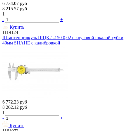
6 734.07
руб
8 215.57
руб
1
-
+
Купить
1119124
Штангенциркуль ШЦК-1-150 0,02 с круговой шкалой губки
40мм SHAHE с калибровкой
6 772.23
руб
8 262.12
руб
1
-
+
Купить
1164072