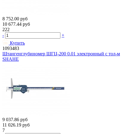
8 752.00
руб
10 677.44
руб
222
-
+
Купить
1093483
Штангенглубиномер ШГЦ-200 0.01 электронный с тол-м
SHAHE
9 037.86
руб
11 026.19
руб
7