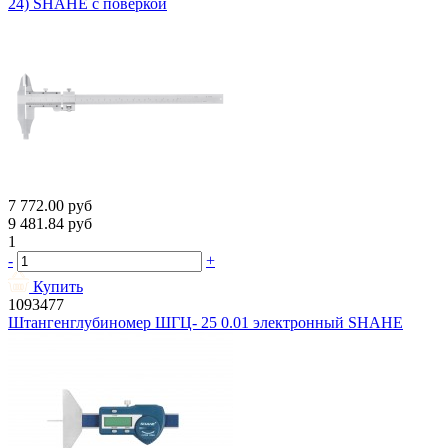
24) SHAHE с поверкой
7 772.00
руб
9 481.84
руб
1
-
+
Купить
1093477
Штангенглубиномер ШГЦ- 25 0.01 электронный SHAHE