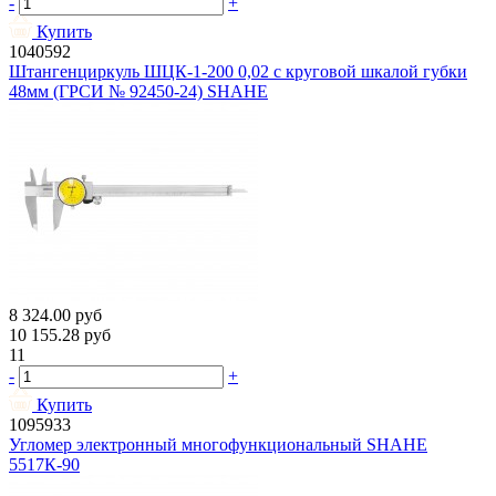
-
+
Купить
1040592
Штангенциркуль ШЦК-1-200 0,02 с круговой шкалой губки
48мм (ГРСИ № 92450-24) SHAHE
8 324.00
руб
10 155.28
руб
11
-
+
Купить
1095933
Угломер электронный многофункциональный SHAHE
5517К-90