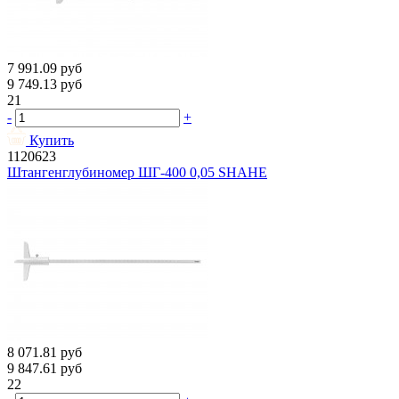
7 991.09
руб
9 749.13
руб
21
-
+
Купить
1120623
Штангенглубиномер ШГ-400 0,05 SHAHE
8 071.81
руб
9 847.61
руб
22