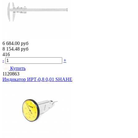
6 684.00
руб
8 154.48
руб
416
-
+
Купить
1120863
Индикатор ИРТ-0,8 0,01 SHAHE