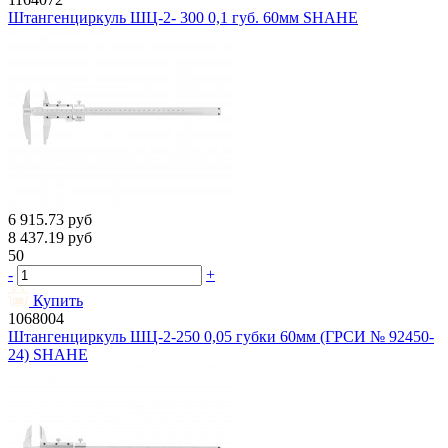
Штангенциркуль ШЦ-2- 300 0,1 губ. 60мм SHAHE
6 915.73
руб
8 437.19
руб
50
-
+
Купить
1068004
Штангенциркуль ШЦ-2-250 0,05 губки 60мм (ГРСИ № 92450-
24) SHAHE