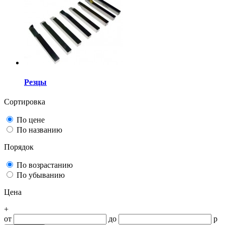
Резцы
Сортировка
По цене
По названию
Порядок
По возрастанию
По убыванию
Цена
+
от
до
р