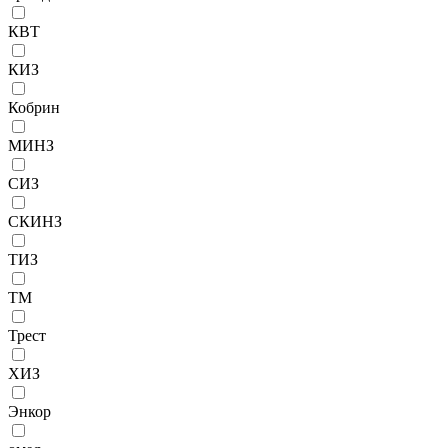
КВТ
КИЗ
Кобрин
МИНЗ
СИЗ
СКИНЗ
ТИЗ
ТМ
Трест
ХИЗ
Энкор