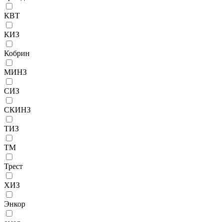
КВТ
КИЗ
Кобрин
МИНЗ
СИЗ
СКИНЗ
ТИЗ
ТМ
Трест
ХИЗ
Энкор