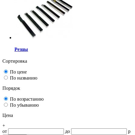
Резцы
Сортировка
По цене
По названию
Порядок
По возрастанию
По убыванию
Цена
+
от
до
р