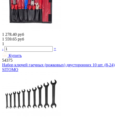
1 278.40
руб
1 559.65
руб
1
-
+
Купить
54375
Набор ключей гаечных (рожковых) двусторонних 10 шт. (8-24)
SITOMO