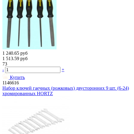
1 240.65
руб
1 513.59
руб
73
-
+
Купить
1146616
Набор ключей гаечных (рожковых) двусторонних 9 шт. (6-24)
хромированных HORTZ