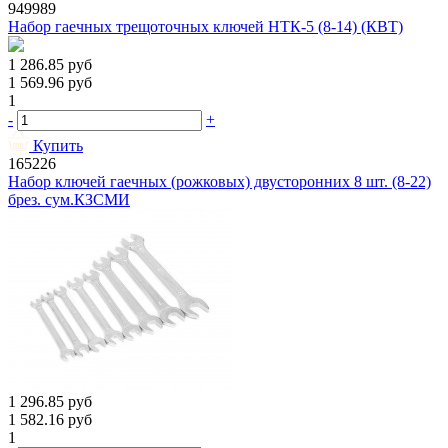
949989
Набор гаечных трещоточных ключей НТК-5 (8-14) (КВТ)
1 286.85
руб
1 569.96
руб
1
-
+
Купить
165226
Набор ключей гаечных (рожковых) двусторонних 8 шт. (8-22)
брез. сум.КЗСМИ
1 296.85
руб
1 582.16
руб
1