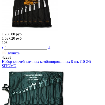
1 260.00
руб
1 537.20
руб
103
-
+
Купить
42238
Набор ключей гаечных комбинированных 8 шт. (10-24)
SITOMO