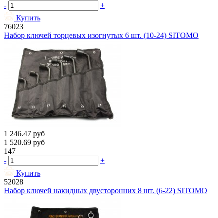
-
+
Купить
76023
Набор ключей торцевых изогнутых 6 шт. (10-24) SITOMO
1 246.47
руб
1 520.69
руб
147
-
+
Купить
52028
Набор ключей накидных двусторонних 8 шт. (6-22) SITOMO