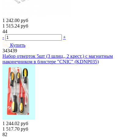
1 242.00
руб
1 515.24
руб
44
-
+
Купить
343439
Набор отверток 5шт (3 шлиц., 2 крест.) c магнитным
наконечником в блистере "CNIC" (KDNP035)
1 244.02
руб
1 517.70
руб
82