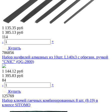
1 135.35
руб
1 385.13
руб
114
-
+
Купить
786856
Набор надфилей алмазных из 10шт. L140х3 с обрезин. ручкой
"CNIC" (QG-2800)
1 144.12
руб
1 395.83
руб
84
-
+
Купить
125769
Набор ключей гаечных комбинированных 8 шт. (8-19) в
клипсе SITOMO