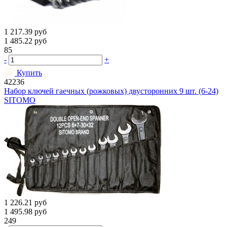
1 217.39
руб
1 485.22
руб
85
-
+
Купить
42236
Набор ключей гаечных (рожковых) двусторонних 9 шт. (6-24)
SITOMO
1 226.21
руб
1 495.98
руб
249