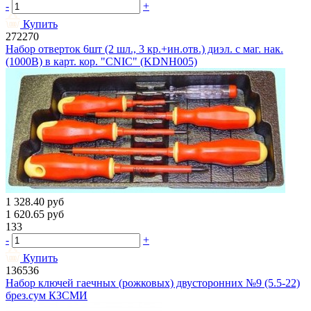
-
+
Купить
272270
Набор отверток 6шт (2 шл., 3 кр.+ин.отв.) диэл. с маг. нак.
(1000В) в карт. кор. "CNIC" (KDNH005)
1 328.40
руб
1 620.65
руб
133
-
+
Купить
136536
Набор ключей гаечных (рожковых) двусторонних №9 (5.5-22)
брез.сум КЗСМИ