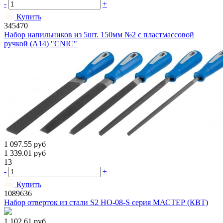
-
+
Купить
345470
Набор напильников из 5шт. 150мм №2 с пластмассовой
ручкой (A14) "CNIC"
1 097.55
руб
1 339.01
руб
13
-
+
Купить
1089636
Набор отверток из стали S2 НО-08-S серия МАСТЕР (КВТ)
1 102.61
руб