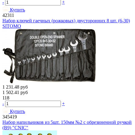
-
+
Купить
42311
Набор ключей гаечных (рожковых) двусторонних 8 шт. (6-30)
SITOMO
1 231.48
руб
1 502.41
руб
118
-
+
Купить
345419
Набор напильников из 5шт. 150мм №2 с обрезиненной ручкой
(B9) "CNIC"