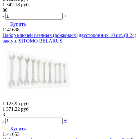
1 345.18
руб
86
-
+
Купить
1141638
Набор ключей гаечных (рожковых) двусторонних 10 шт. (8-24)
вак.уп. SITOMO BELARUS
1 123.95
руб
1 371.22
руб
3
-
+
Купить
1141653