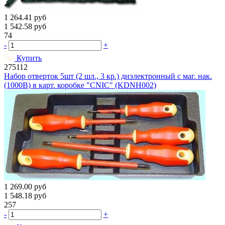
1 264.41
руб
1 542.58
руб
74
-
+
Купить
275112
Набор отверток 5шт (2 шл., 3 кр.) диэлектронный с маг. нак.
(1000В) в карт. коробке "CNIC" (KDNH002)
1 269.00
руб
1 548.18
руб
257
-
+