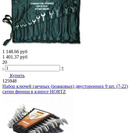
1 148.66
руб
1 401.37
руб
20
-
+
Купить
125948
Набор ключей гаечных (рожковых) двусторонних 9 шт. (7-22)
сатин финиш в клипсе HORTZ