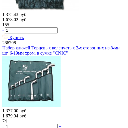
1 375.43
руб
1 678.02
руб
155
-
+
Купить
286798
Набор ключей Торцевых коленчатых 2-х сторонних из 8-ми
шт. 6-19мм хром, в сумке "CNIC"
1 377.00
руб
1 679.94
руб
74
-
+