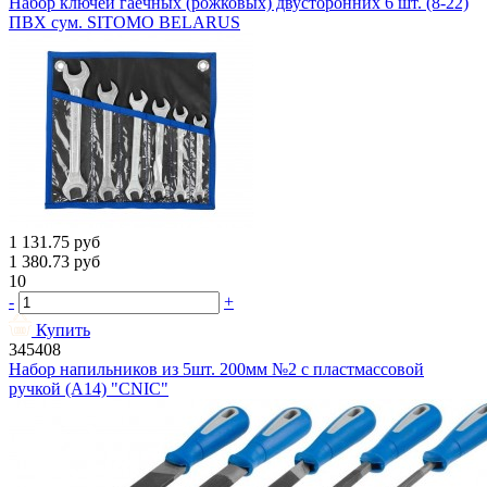
Набор ключей гаечных (рожковых) двусторонних 6 шт. (8-22)
ПВХ сум. SITOMO BELARUS
1 131.75
руб
1 380.73
руб
10
-
+
Купить
345408
Набор напильников из 5шт. 200мм №2 с пластмассовой
ручкой (A14) "CNIC"