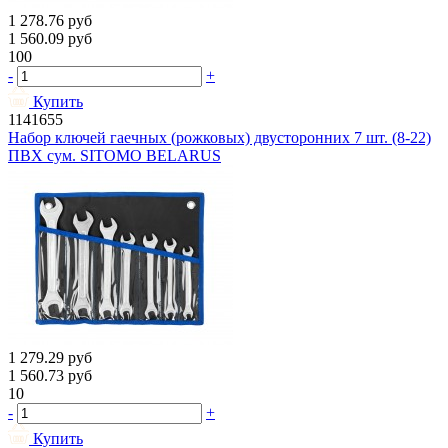
1 278.76
руб
1 560.09
руб
100
-
+
Купить
1141655
Набор ключей гаечных (рожковых) двусторонних 7 шт. (8-22)
ПВХ сум. SITOMO BELARUS
1 279.29
руб
1 560.73
руб
10
-
+
Купить