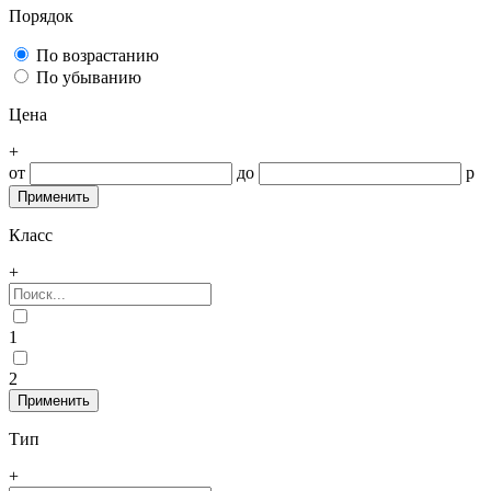
Порядок
По возрастанию
По убыванию
Цена
+
от
до
р
Класс
+
1
2
Тип
+