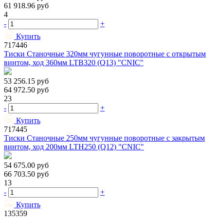
61 918.96
руб
4
-
+
Купить
717446
Тиски Станочные 320мм чугунные поворотные с открытым
винтом, ход 360мм LTB320 (Q13) "CNIC"
53 256.15
руб
64 972.50
руб
23
-
+
Купить
717445
Тиски Станочные 250мм чугунные поворотные с закрытым
винтом, ход 200мм LTH250 (Q12) "CNIC"
54 675.00
руб
66 703.50
руб
13
-
+
Купить
135359