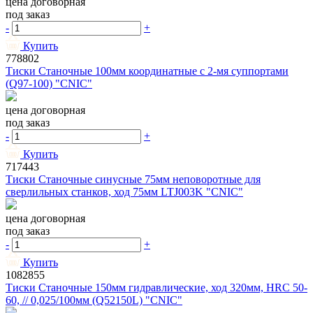
цена договорная
под заказ
-
+
Купить
778802
Тиски Станочные 100мм координатные с 2-мя суппортами
(Q97-100) "CNIC"
цена договорная
под заказ
-
+
Купить
717443
Тиски Станочные синусные 75мм неповоротные для
сверлильных станков, ход 75мм LTJ003K "CNIC"
цена договорная
под заказ
-
+
Купить
1082855
Тиски Станочные 150мм гидравлические, ход 320мм, HRC 50-
60, // 0,025/100мм (Q52150L) "CNIC"