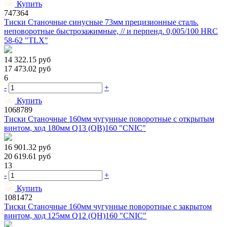
Купить
747364
Тиски Станочные синусные 73мм прецизионные сталь.
неповоротные быстрозажимные, // и перпенд. 0,005/100 HRС
58-62 "TLX"
14 322.15
руб
17 473.02
руб
6
-
+
Купить
1068789
Тиски Станочные 160мм чугунные поворотные с открытым
винтом, ход 180мм Q13 (QB)160 "CNIC"
16 901.32
руб
20 619.61
руб
13
-
+
Купить
1081472
Тиски Станочные 160мм чугунные поворотные с закрытом
винтом, ход 125мм Q12 (QH)160 "CNIC"