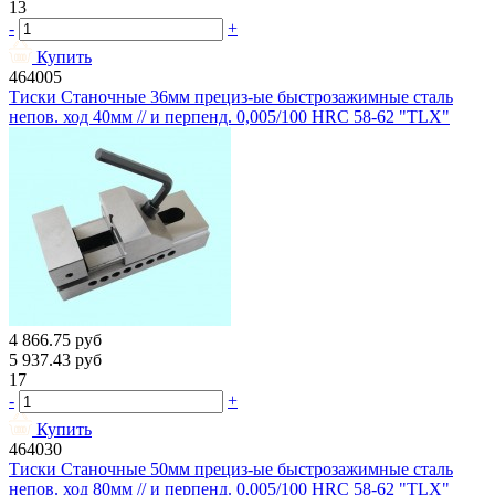
13
-
+
Купить
464005
Тиски Станочные 36мм прециз-ые быстрозажимные сталь
непов. ход 40мм // и перпенд. 0,005/100 HRС 58-62 "TLX"
4 866.75
руб
5 937.43
руб
17
-
+
Купить
464030
Тиски Станочные 50мм прециз-ые быстрозажимные сталь
непов. ход 80мм // и перпенд. 0,005/100 HRС 58-62 "TLX"