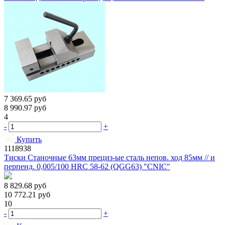
7 369.65
руб
8 990.97
руб
4
-
+
Купить
1118938
Тиски Станочные 63мм прециз-ые сталь непов. ход 85мм // и
перпенд. 0,005/100 HRС 58-62 (QGG63) "CNIC"
8 829.68
руб
10 772.21
руб
10
-
+