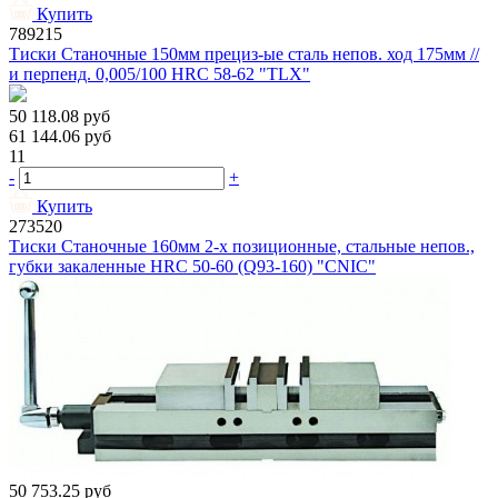
Купить
789215
Тиски Станочные 150мм прециз-ые сталь непов. ход 175мм //
и перпенд. 0,005/100 HRС 58-62 "TLX"
50 118.08
руб
61 144.06
руб
11
-
+
Купить
273520
Тиски Станочные 160мм 2-х позиционные, стальные непов.,
губки закаленные HRC 50-60 (Q93-160) "CNIC"
50 753.25
руб