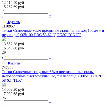
12 514.50
руб
15 267.69
руб
7
-
+
Купить
1118957
Тиски Станочные 80мм прециз-ые сталь непов. ход 100мм // и
перпенд. 0,005/100 HRС 58-62 (QGG80) "CNIC"
13 557.38
руб
16 540.00
руб
29
-
+
Купить
747269
Тиски Станочные синусные 63мм прецизионные сталь.
неповоротные быстрозажимные, // и перпенд. 0,005/100 HRС
58-62 "TLX"
14 002.20
руб
17 082.68
руб
26
-
+