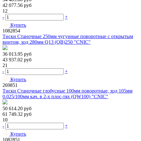
42 077.56
руб
12
-
+
Купить
1082854
Тиски Станочные 250мм чугунные поворотные с открытым
винтом, ход 280мм Q13 (QB)250 "CNIC"
36 013.95
руб
43 937.02
руб
21
-
+
Купить
269851
Тиски Станочные глобусные 100мм поворотные, ход 105мм
0.025/100мм кач. в 2-х плос-тях (QW100) "CNIC"
50 614.20
руб
61 749.32
руб
10
-
+
Купить
1082851