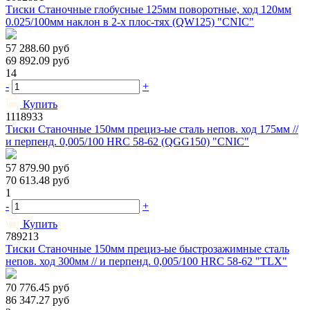
Тиски Станочные глобусные 125мм поворотные, ход 120мм
0.025/100мм наклон в 2-х плос-тях (QW125) "CNIC"
57 288.60
руб
69 892.09
руб
14
-
+
Купить
1118933
Тиски Станочные 150мм прециз-ые сталь непов. ход 175мм //
и перпенд. 0,005/100 HRС 58-62 (QGG150) "CNIC"
57 879.90
руб
70 613.48
руб
1
-
+
Купить
789213
Тиски Станочные 150мм прециз-ые быстрозажимные сталь
непов. ход 300мм // и перпенд. 0,005/100 HRС 58-62 "TLX"
70 776.45
руб
86 347.27
руб