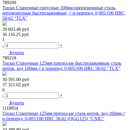
789209
Тиски Станочные синусные 100мм прецизионные сталь.
неповоротные быстрозажимные, // и перпенд. 0,005/100 HRС
58-62 "TLX"
29 603.48
руб
36 116.25
руб
1
-
+
Купить
789218
Тиски Станочные 125мм прециз-ые быстрозажимные сталь
непов. ход 160мм // и перпенд. 0,005/100 HRС 58-62 "TLX"
30 591.00
руб
37 321.02
руб
6
-
+
Купить
1118954
Тиски Станочные 125мм прециз-ые сталь непов. ход 160мм //
и перпенд. 0,005/100 HRС 58-62 (QGG125) "CNIC"
34 489.80
руб