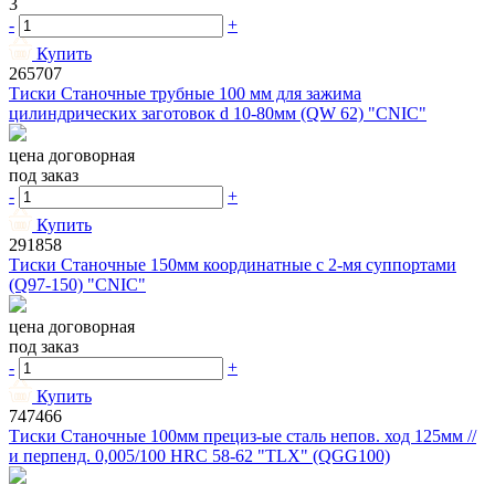
3
-
+
Купить
265707
Тиски Станочные трубные 100 мм для зажима
цилиндрических заготовок d 10-80мм (QW 62) "CNIC"
цена договорная
под заказ
-
+
Купить
291858
Тиски Станочные 150мм координатные с 2-мя суппортами
(Q97-150) "CNIC"
цена договорная
под заказ
-
+
Купить
747466
Тиски Станочные 100мм прециз-ые сталь непов. ход 125мм //
и перпенд. 0,005/100 HRС 58-62 "TLX" (QGG100)