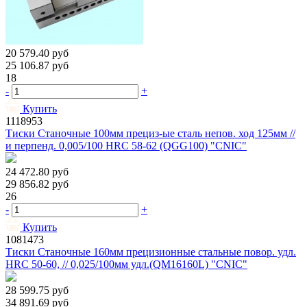
20 579.40
руб
25 106.87
руб
18
-
+
Купить
1118953
Тиски Станочные 100мм прециз-ые сталь непов. ход 125мм //
и перпенд. 0,005/100 HRС 58-62 (QGG100) "CNIC"
24 472.80
руб
29 856.82
руб
26
-
+
Купить
1081473
Тиски Станочные 160мм прецизионные стальные повор. удл.
HRC 50-60, // 0,025/100мм удл.(QМ16160L) "CNIC"
28 599.75
руб
34 891.69
руб