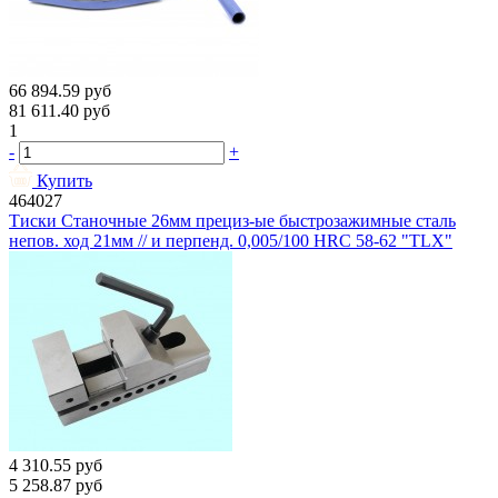
66 894.59
руб
81 611.40
руб
1
-
+
Купить
464027
Тиски Станочные 26мм прециз-ые быстрозажимные сталь
непов. ход 21мм // и перпенд. 0,005/100 HRС 58-62 "TLX"
4 310.55
руб
5 258.87
руб