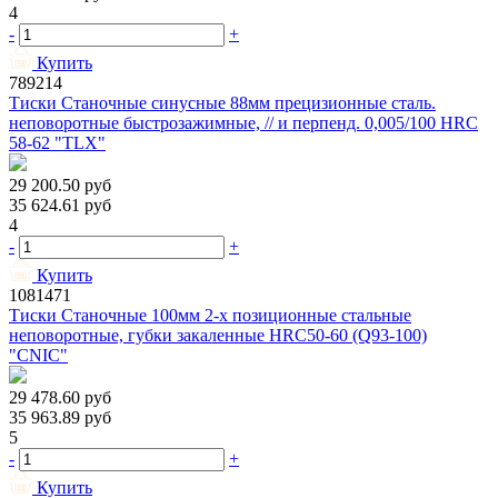
4
-
+
Купить
789214
Тиски Станочные синусные 88мм прецизионные сталь.
неповоротные быстрозажимные, // и перпенд. 0,005/100 HRС
58-62 "TLX"
29 200.50
руб
35 624.61
руб
4
-
+
Купить
1081471
Тиски Станочные 100мм 2-х позиционные стальные
неповоротные, губки закаленные HRC50-60 (Q93-100)
"CNIC"
29 478.60
руб
35 963.89
руб
5
-
+
Купить