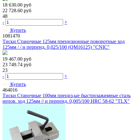
18 630.00
руб
22 728.60
руб
48
-
+
Купить
1081470
Тиски Станочные 125мм прецизионные поворотные ход
125мм / / и перпенд. 0,025/100 (QМ16125) "CNIC"
19 467.00
руб
23 749.74
руб
23
-
+
Купить
464016
Тиски Станочные 100мм прециз-ые быстрозажимные сталь
непов. ход 125мм // и перпенд. 0,005/100 HRС 58-62 "TLX"