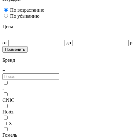
По возрастанию
По убыванию
Цена
+
от
до
р
Бренд
+
-
CNIC
Hortz
TLX
Гомель