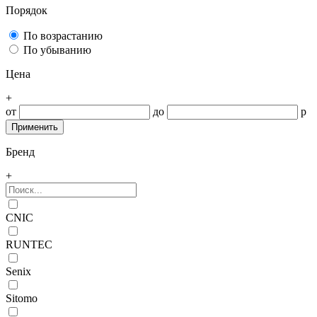
Порядок
По возрастанию
По убыванию
Цена
+
от
до
р
Бренд
+
CNIC
RUNTEC
Senix
Sitomo