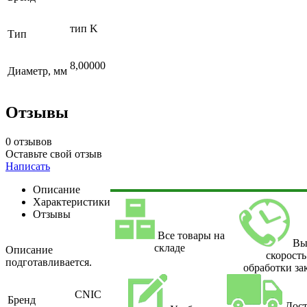
тип K
Тип
8,00000
Диаметр, мм
Отзывы
0 отзывов
Оставьте свой отзыв
Написать
Описание
Характеристики
Отзывы
Все товары на
Вы
складе
Описание
скорость
подготавливается.
обработки за
CNIC
Бренд
Дост