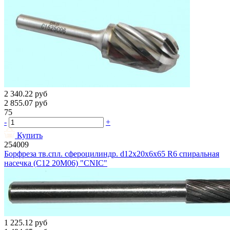
2 340.22
руб
2 855.07
руб
75
-
+
Купить
254009
Борфреза тв.спл. сфероцилиндр. d12х20х6х65 R6 спиральная
насечка (C12 20М06) "CNIC"
1 225.12
руб