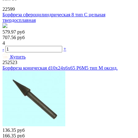
22599
Борфреза сфероцилиндрическая 8 тип C цельная
твердосплавная
579.97
руб
707.56
руб
4
-
+
Купить
252523
Борфреза коническая d10х24х6х65 Р6М5 тип М оксид.
136.35
руб
166.35
руб