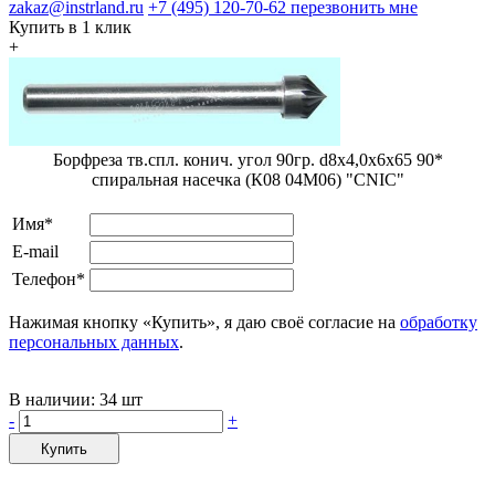
zakaz@instrland.ru
+7 (495) 120-70-62
перезвонить мне
Купить в 1 клик
+
Борфреза тв.спл. конич. угол 90гр. d8х4,0х6х65 90*
спиральная насечка (К08 04М06) "CNIC"
Имя*
E-mail
Телефон*
Нажимая кнопку «Купить», я даю своё согласие на
обработку
персональных данных
.
В наличии:
34 шт
-
+
Купить