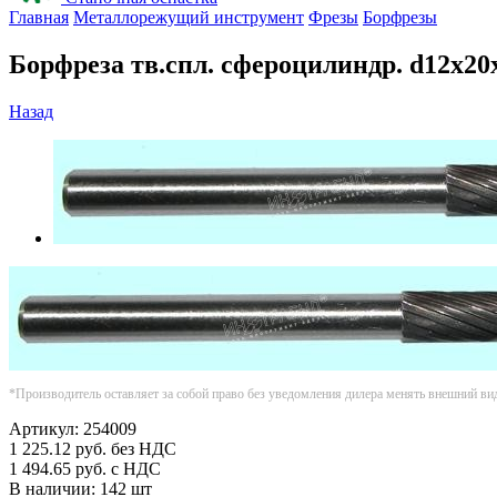
Главная
Металлорежущий инструмент
Фрезы
Борфрезы
Борфреза тв.спл. сфероцилиндр. d12х2
Назад
*Производитель оставляет за собой право без уведомления дилера менять внешний ви
Артикул:
254009
1 225.12
руб.
без НДС
1 494.65
руб.
с НДС
В наличии:
142 шт