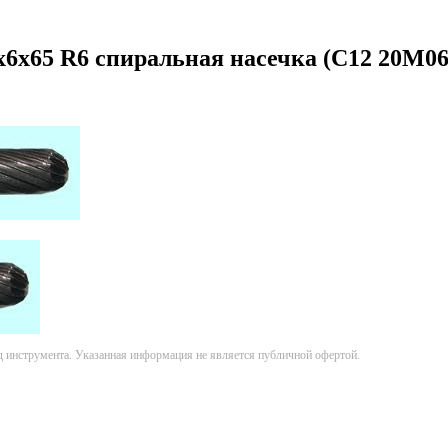
0х6х65 R6 спиральная насечка (C12 20М0
д инструмента. Указанная информация не является публичной офертой.