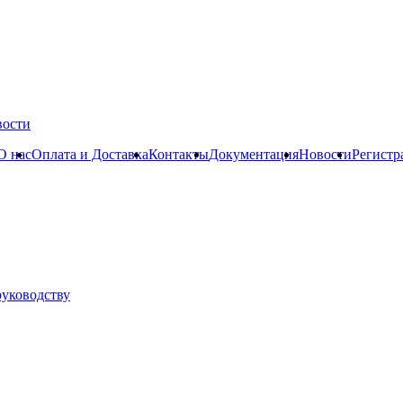
вости
О нас
Оплата и Доставка
Контакты
Документация
Новости
Регистр
руководству