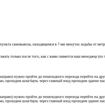
 пункта самовывоза, находящимся в 7-ми минутах ходьбы от мет
ать только после того, как с вами свяжется наш менеджер (по т
направо) нужно пройти до пешеходного перехода перейти на друг
о, проходим шлагбаум, через главный вход проходим здание наск
направо) нужно пройти до пешеходного перехода перейти на друг
о, проходим шлагбаум, через главный вход проходим здание наск