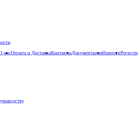
вости
О нас
Оплата и Доставка
Контакты
Документация
Новости
Регистр
руководству