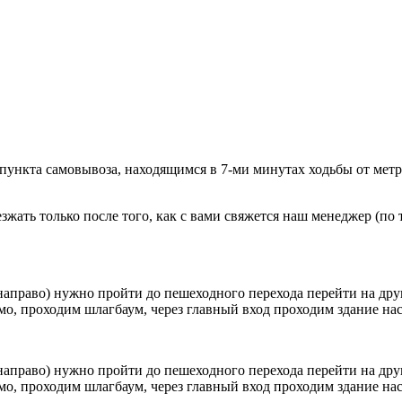
 пункта самовывоза, находящимся в 7-ми минутах ходьбы от мет
ать только после того, как с вами свяжется наш менеджер (по т
направо) нужно пройти до пешеходного перехода перейти на друг
о, проходим шлагбаум, через главный вход проходим здание наск
направо) нужно пройти до пешеходного перехода перейти на друг
о, проходим шлагбаум, через главный вход проходим здание наск