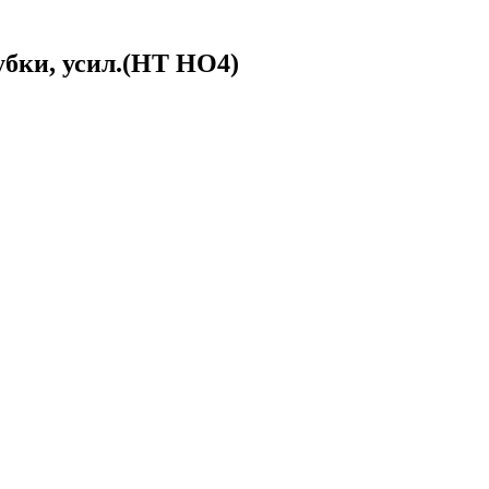
убки, усил.(HT HO4)