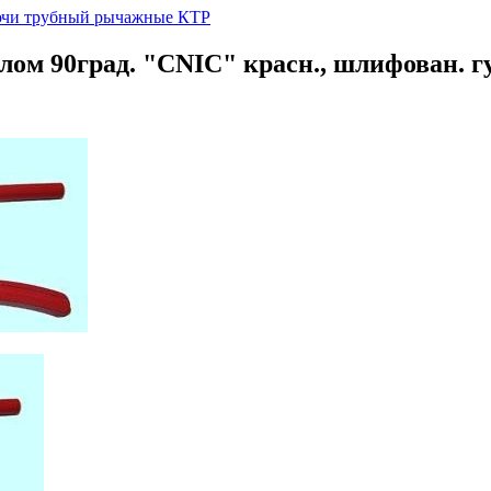
чи трубный рычажные КТР
глом 90град. "CNIC" красн., шлифован. г