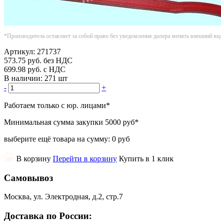
*Производитель оставляет за собой право без уведомления дилера менять внешний ви
Артикул:
271737
573.75
руб.
без НДС
699.98
руб.
с НДС
В наличии:
271 шт
-
+
Работаем только с юр. лицами
*
Минимальная сумма закупки
5000 руб
*
выберите ещё товара на сумму:
0 руб
В корзину
Перейти в корзину
Купить в 1 клик
Самовывоз
Москва, ул. Электродная, д.2, стр.7
Доставка по России: