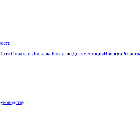
вости
О нас
Оплата и Доставка
Контакты
Документация
Новости
Регистр
руководству