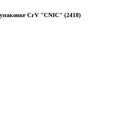
т. упаковке СrV "CNIC" (2418)