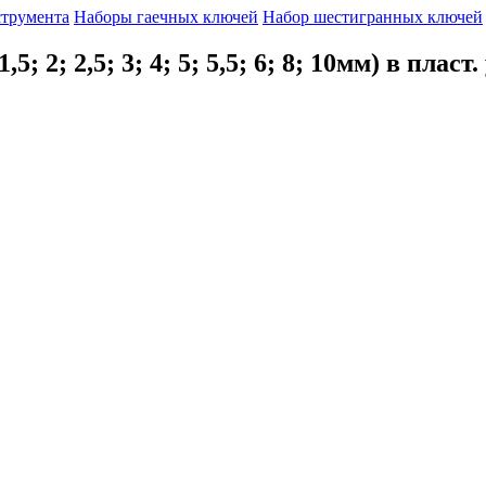
струмента
Наборы гаечных ключей
Набор шестигранных ключей
 2; 2,5; 3; 4; 5; 5,5; 6; 8; 10мм) в плас