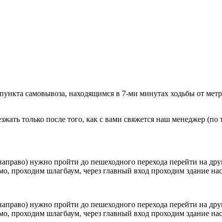
 пункта самовывоза, находящимся в 7-ми минутах ходьбы от мет
ать только после того, как с вами свяжется наш менеджер (по т
направо) нужно пройти до пешеходного перехода перейти на друг
о, проходим шлагбаум, через главный вход проходим здание наск
направо) нужно пройти до пешеходного перехода перейти на друг
о, проходим шлагбаум, через главный вход проходим здание наск