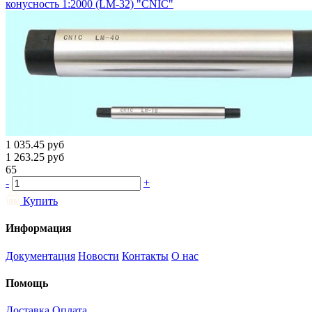
конусность 1:2000 (LM-32) "CNIC"
1 035.45
руб
1 263.25
руб
65
-
+
Купить
Информация
Документация
Новости
Контакты
О нас
Помощь
Доставка
Оплата