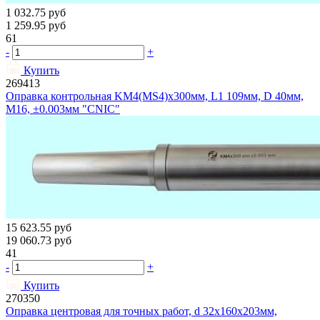
1 032.75
руб
1 259.95
руб
61
-
+
Купить
269413
Оправка контрольная KМ4(MS4)x300мм, L1 109мм, D 40мм,
М16, ±0.003мм "CNIC"
15 623.55
руб
19 060.73
руб
41
-
+
Купить
270350
Оправка центровая для точных работ, d 32х160х203мм,