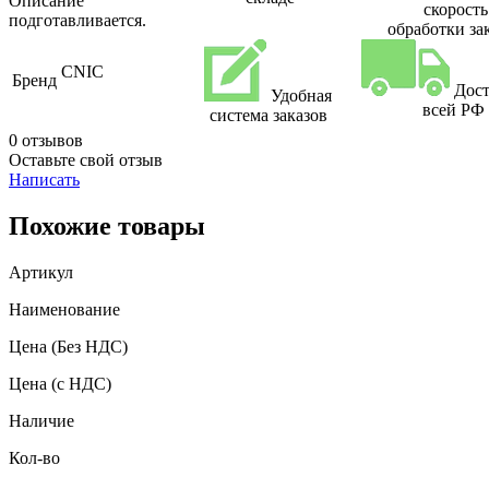
Описание
скорость
подготавливается.
обработки за
CNIC
Бренд
Дост
Удобная
всей РФ
система заказов
0 отзывов
Оставьте свой отзыв
Написать
Похожие товары
Артикул
Наименование
Цена
(Без НДС)
Цена
(с НДС)
Наличие
Кол-во