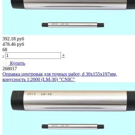
392.18
руб
478.46
руб
68
-
+
Купить
268017
Оправка центровая для точных работ, d 30х155х197мм,
конусность 1:2000 (LM-30) "CNIC"