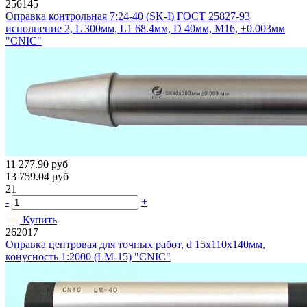
256145
Оправка контрольная 7:24-40 (SK-I) ГОСТ 25827-93
исполнение 2, L 300мм, L1 68.4мм, D 40мм, М16, ±0.003мм
"CNIC"
11 277.90
руб
13 759.04
руб
21
-
+
Купить
262017
Оправка центровая для точных работ, d 15х110х140мм,
конусность 1:2000 (LM-15) "CNIC"