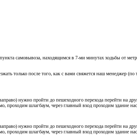
 пункта самовывоза, находящимся в 7-ми минутах ходьбы от мет
ать только после того, как с вами свяжется наш менеджер (по т
направо) нужно пройти до пешеходного перехода перейти на друг
о, проходим шлагбаум, через главный вход проходим здание наск
направо) нужно пройти до пешеходного перехода перейти на друг
о, проходим шлагбаум, через главный вход проходим здание наск