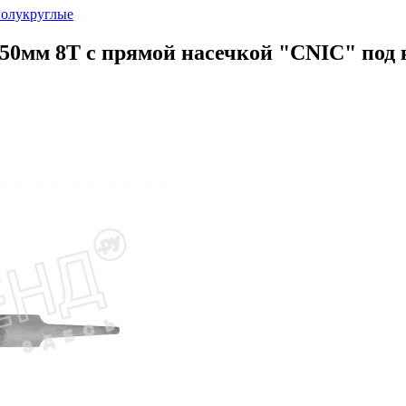
олукруглые
350мм 8Т с прямой насечкой "CNIC" под 