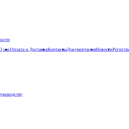
вости
О нас
Оплата и Доставка
Контакты
Документация
Новости
Регистр
руководству