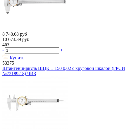
8 748.68
руб
10 673.39
руб
463
-
+
Купить
53375
Штангенциркуль ШЦК-1-150 0,02 с круговой шкалой (ГРСИ
№72189-18) ЧИЗ