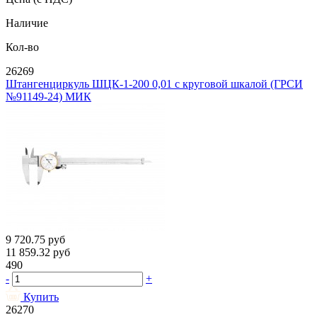
Наличие
Кол-во
26269
Штангенциркуль ШЦК-1-200 0,01 с круговой шкалой (ГРСИ
№91149-24) МИК
9 720.75
руб
11 859.32
руб
490
-
+
Купить
26270