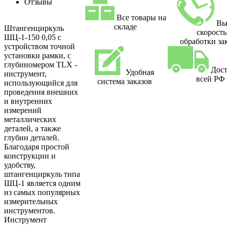
Отзывы
Все товары на
Вы
складе
Штангенциркуль
скорость
ШЦ-1-150 0,05 с
обработки за
устройством точной
установки рамки, с
глубиномером TLX -
Дост
Удобная
инструмент,
всей РФ
система заказов
использующийся для
проведения внешних
и внутренних
измерений
металлических
деталей, а также
глубин деталей.
Благодаря простой
конструкции и
удобству,
штангенциркуль типа
ШЦ-1 является одним
из самых популярных
измерительных
инструментов.
Инструмент