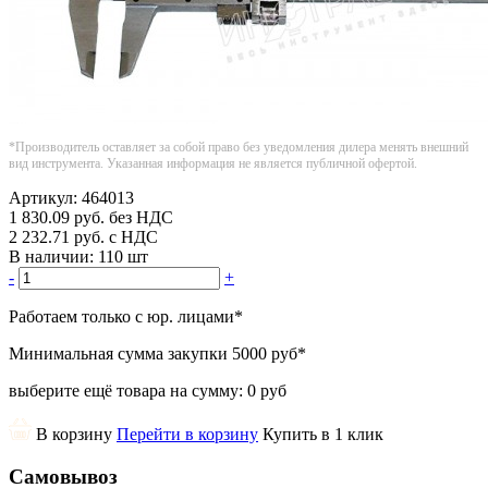
*Производитель оставляет за собой право без уведомления дилера менять внешний
вид инструмента. Указанная информация не является публичной офертой.
Артикул:
464013
1 830.09
руб.
без НДС
2 232.71
руб.
с НДС
В наличии:
110 шт
-
+
Работаем только с юр. лицами
*
Минимальная сумма закупки
5000 руб
*
выберите ещё товара на сумму:
0 руб
В корзину
Перейти в корзину
Купить в 1 клик
Самовывоз