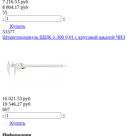
7 216.53
руб
8 804.17
руб
55
-
+
Купить
53377
Штангенциркуль ШЦК-1-300 0,01 с круговой шкалой ЧИЗ
16 021.53
руб
19 546.27
руб
607
-
+
Купить
Информация