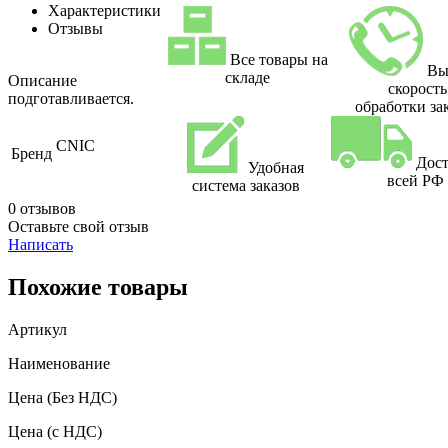
Характеристики
Отзывы
Все товары на
Вы
складе
Описание
скорость
подготавливается.
обработки за
CNIC
Бренд
Дост
Удобная
всей РФ
система заказов
0 отзывов
Оставьте свой отзыв
Написать
Похожие товары
Артикул
Наименование
Цена
(Без НДС)
Цена
(с НДС)