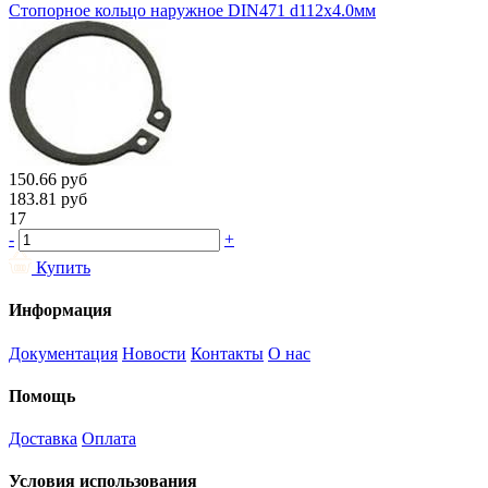
Стопорное кольцо наружное DIN471 d112х4.0мм
150.66
руб
183.81
руб
17
-
+
Купить
Информация
Документация
Новости
Контакты
О нас
Помощь
Доставка
Оплата
Условия использования