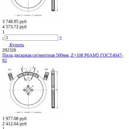
3 748.95
руб
4 573.72
руб
1
-
+
Купить
292326
Пила дисковая сегментная 500мм, Z=108 Р6АМ5 ГОСТ4047-
82
1 977.08
руб
2 412.04
руб
1