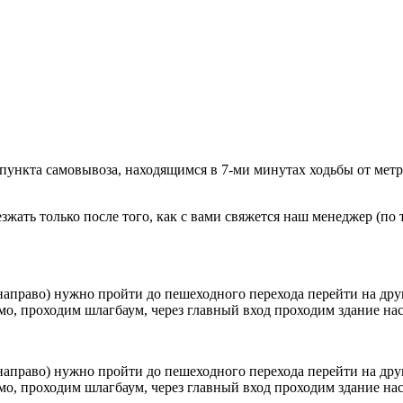
 пункта самовывоза, находящимся в 7-ми минутах ходьбы от мет
ать только после того, как с вами свяжется наш менеджер (по т
направо) нужно пройти до пешеходного перехода перейти на друг
о, проходим шлагбаум, через главный вход проходим здание наск
направо) нужно пройти до пешеходного перехода перейти на друг
о, проходим шлагбаум, через главный вход проходим здание наск