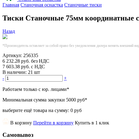
Главная
Станочная оснастка
Станочные тиски
Тиски Станочные 75мм координатные с
Назад
*Производитель оставляет за собой право без уведомления дилера менять внешний ви
Артикул:
256335
6 232.28
руб.
без НДС
7 603.38
руб.
с НДС
В наличии:
21 шт
-
+
Работаем только с юр. лицами
*
Минимальная сумма закупки
5000 руб
*
выберите ещё товара на сумму:
0 руб
В корзину
Перейти в корзину
Купить в 1 клик
Самовывоз