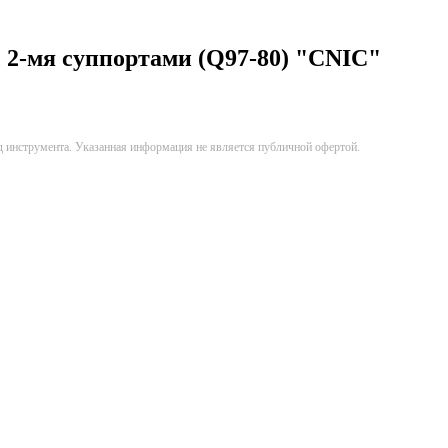
 2-мя суппортами (Q97-80) "CNIC"
д инструмента. Указанная информация не является публичной офертой.