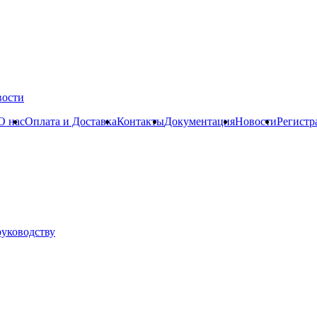
вости
О нас
Оплата и Доставка
Контакты
Документация
Новости
Регистр
руководству