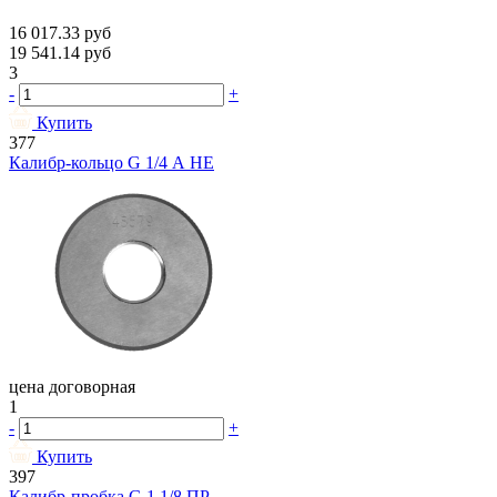
16 017.33
руб
19 541.14
руб
3
-
+
Купить
377
Калибр-кольцо G 1/4 А НЕ
цена договорная
1
-
+
Купить
397
Калибр-пробка G 1 1/8 ПР