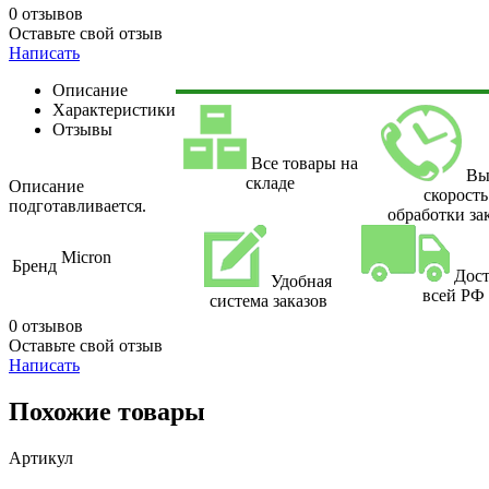
0 отзывов
Оставьте свой отзыв
Написать
Описание
Характеристики
Отзывы
Все товары на
Вы
складе
Описание
скорость
подготавливается.
обработки за
Micron
Бренд
Дост
Удобная
всей РФ
система заказов
0 отзывов
Оставьте свой отзыв
Написать
Похожие товары
Артикул