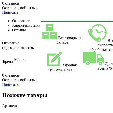
0 отзывов
Оставьте свой отзыв
Написать
Описание
Характеристики
Отзывы
Все товары на
Вы
складе
Описание
скорость
подготавливается.
обработки за
Micron
Бренд
Дост
Удобная
всей РФ
система заказов
0 отзывов
Оставьте свой отзыв
Написать
Похожие товары
Артикул