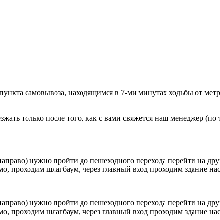
 пункта самовывоза, находящимся в 7-ми минутах ходьбы от мет
ать только после того, как с вами свяжется наш менеджер (по т
направо) нужно пройти до пешеходного перехода перейти на друг
о, проходим шлагбаум, через главный вход проходим здание наск
направо) нужно пройти до пешеходного перехода перейти на друг
о, проходим шлагбаум, через главный вход проходим здание наск