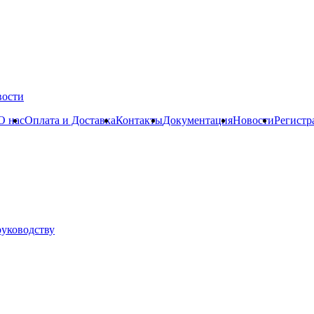
вости
О нас
Оплата и Доставка
Контакты
Документация
Новости
Регистр
руководству