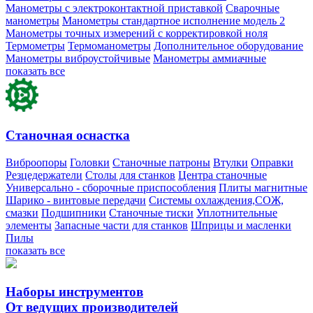
Манометры с электроконтактной приставкой
Сварочные
манометры
Манометры стандартное исполнение модель 2
Манометры точных измерений с корректировкой ноля
Термометры
Термоманометры
Дополнительное оборудование
Манометры виброустойчивые
Манометры аммиачные
показать все
Станочная оснастка
Виброопоры
Головки
Станочные патроны
Втулки
Оправки
Резцедержатели
Столы для станков
Центра станочные
Универсально - сборочные приспособления
Плиты магнитные
Шарико - винтовые передачи
Системы охлаждения,СОЖ,
смазки
Подшипники
Станочные тиски
Уплотнительные
элементы
Запасные части для станков
Шприцы и масленки
Пилы
показать все
Наборы инструментов
От ведущих производителей