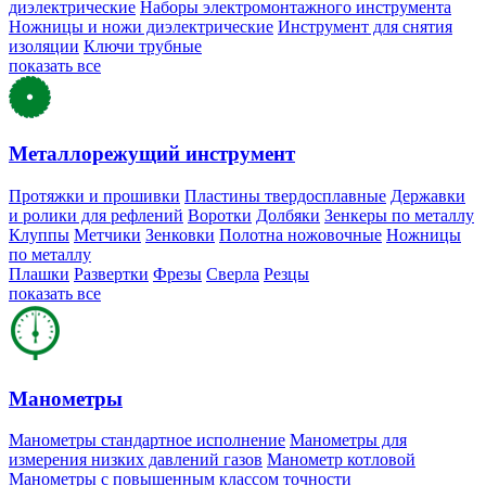
диэлектрические
Наборы электромонтажного инструмента
Ножницы и ножи диэлектрические
Инструмент для снятия
изоляции
Ключи трубные
показать все
Металлорежущий инструмент
Протяжки и прошивки
Пластины твердосплавные
Державки
и ролики для рефлений
Воротки
Долбяки
Зенкеры по металлу
Клуппы
Метчики
Зенковки
Полотна ножовочные
Ножницы
по металлу
Плашки
Развертки
Фрезы
Сверла
Резцы
показать все
Манометры
Манометры стандартное исполнение
Манометры для
измерения низких давлений газов
Манометр котловой
Манометры с повышенным классом точности