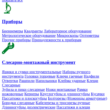
показать все
Приборы
Биениемеры
Квадранты
Лабораторное оборудование
Метрологическое оборудование
Микроскопы
Оптиметры
Прочие приборы
Принадлежности к приборам
Слесарно-монтажный инструмент
Ящики и сумки инструментальные
Наборы ручного
инструмента
Головки торцевые
Ключи гаечные
Надфили
Отвертки
Рашпили
Напильники
Клейма ударные
Клещи
Слесарные
Зубила и пики слесарные
Ножи монтажные
Рамки
ножовочные
Кернеры
Круглогубцы и длинногубцы
Кусачки
Пассатижи и плоскогубцы
Болторезы (Ножницы арматурные)
Бородки слесарные
Кабелерезы и тросорезы ручные
Длинногубцы диэлектрические
Пассатижи и клещи