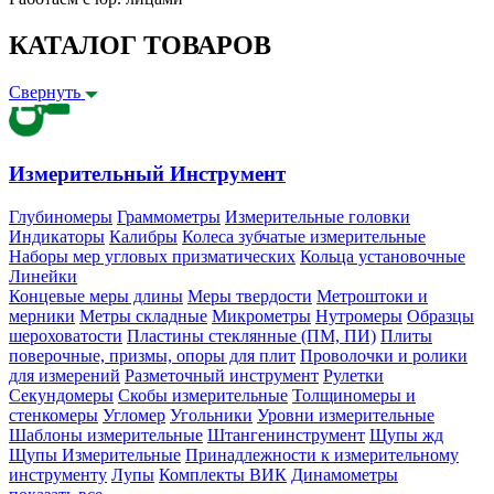
КАТАЛОГ ТОВАРОВ
Свернуть
Измерительный Инструмент
Глубиномеры
Граммометры
Измерительные головки
Индикаторы
Калибры
Колеса зубчатые измерительные
Наборы мер угловых призматических
Кольца установочные
Линейки
Концевые меры длины
Меры твердости
Метроштоки и
мерники
Метры складные
Микрометры
Нутромеры
Образцы
шероховатости
Пластины стеклянные (ПМ, ПИ)
Плиты
поверочные, призмы, опоры для плит
Проволочки и ролики
для измерений
Разметочный инструмент
Рулетки
Секундомеры
Скобы измерительные
Толщиномеры и
стенкомеры
Угломер
Угольники
Уровни измерительные
Шаблоны измерительные
Штангенинструмент
Щупы жд
Щупы Измерительные
Принадлежности к измерительному
инструменту
Лупы
Комплекты ВИК
Динамометры