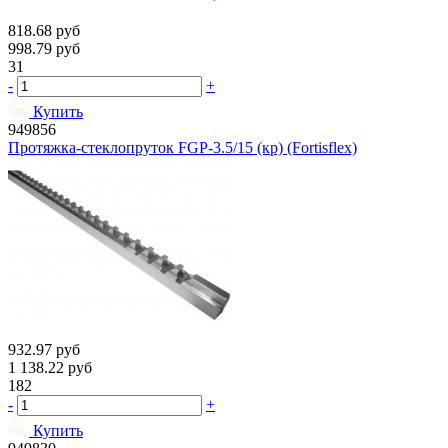
818.68
руб
998.79
руб
31
-
+
Купить
949856
Протяжка-стеклопруток FGP-3.5/15 (кр) (Fortisflex)
932.97
руб
1 138.22
руб
182
-
+
Купить