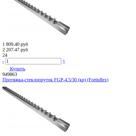
1 809.40
руб
2 207.47
руб
24
-
+
Купить
949863
Протяжка-стеклопруток FGP-4.5/30 (кр) (Fortisflex)