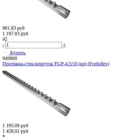
981.83
руб
1 197.83
руб
42
-
+
Купить
949860
Протяжка-стеклопруток FGP-4.5/10 (кр) (Fortisflex)
1 195.09
руб
1 458.01
руб
8