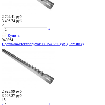
2 792.41
руб
3 406.74
руб
2
-
+
Купить
949864
Протяжка-стеклопруток FGP-4.5/50 (кр) (Fortisflex)
2 923.99
руб
3 567.27
руб
15
-
+