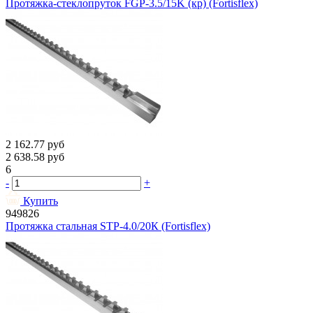
Протяжка-стеклопруток FGP-3.5/15K (кр) (Fortisflex)
2 162.77
руб
2 638.58
руб
6
-
+
Купить
949826
Протяжка стальная STP-4.0/20К (Fortisflex)