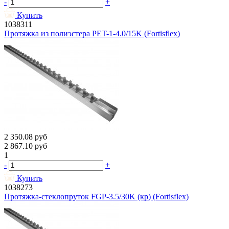
-
+
Купить
1038311
Протяжка из полиэстера PET-1-4.0/15K (Fortisflex)
2 350.08
руб
2 867.10
руб
1
-
+
Купить
1038273
Протяжка-стеклопруток FGP-3.5/30K (кр) (Fortisflex)