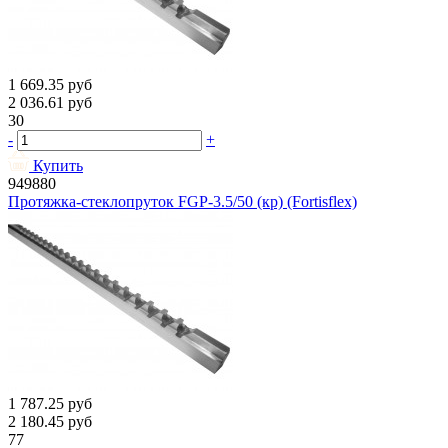
1 669.35
руб
2 036.61
руб
30
-
+
Купить
949880
Протяжка-стеклопруток FGP-3.5/50 (кр) (Fortisflex)
1 787.25
руб
2 180.45
руб
77