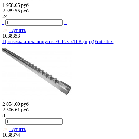
1 958.65
руб
2 389.55
руб
24
-
+
Купить
1038353
Протяжка-стеклопруток FGP-3.5/10K (кр) (Fortisflex)
2 054.60
руб
2 506.61
руб
8
-
+
Купить
1038374