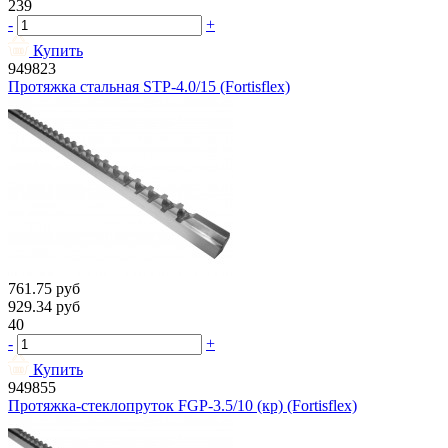
239
-
+
Купить
949823
Протяжка стальная STP-4.0/15 (Fortisflex)
761.75
руб
929.34
руб
40
-
+
Купить
949855
Протяжка-стеклопруток FGP-3.5/10 (кр) (Fortisflex)