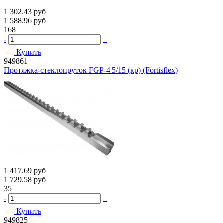
1 302.43
руб
1 588.96
руб
168
-
+
Купить
949861
Протяжка-стеклопруток FGP-4.5/15 (кр) (Fortisflex)
1 417.69
руб
1 729.58
руб
35
-
+
Купить
949825