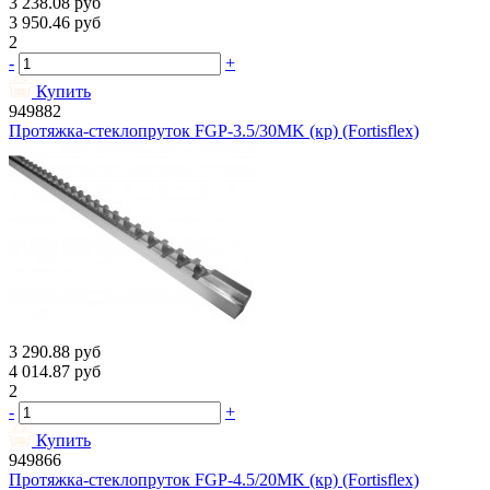
3 238.08
руб
3 950.46
руб
2
-
+
Купить
949882
Протяжка-стеклопруток FGP-3.5/30МK (кр) (Fortisflex)
3 290.88
руб
4 014.87
руб
2
-
+
Купить
949866
Протяжка-стеклопруток FGP-4.5/20МK (кр) (Fortisflex)