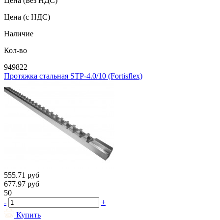
Цена
(Без НДС)
Цена
(с НДС)
Наличие
Кол-во
949822
Протяжка стальная STP-4.0/10 (Fortisflex)
555.71
руб
677.97
руб
50
-
+
Купить