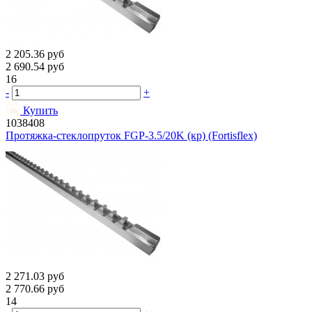
2 205.36
руб
2 690.54
руб
16
-
+
Купить
1038408
Протяжка-стеклопруток FGP-3.5/20K (кр) (Fortisflex)
2 271.03
руб
2 770.66
руб
14