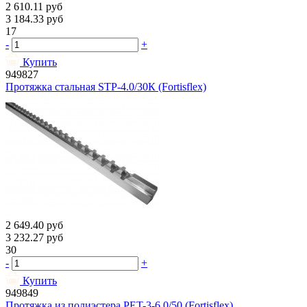
2 610.11
руб
3 184.33
руб
17
-
+
Купить
949827
Протяжка стальная STP-4.0/30К (Fortisflex)
2 649.40
руб
3 232.27
руб
30
-
+
Купить
949849
Протяжка из полиэстера PET-3-6.0/50 (Fortisflex)