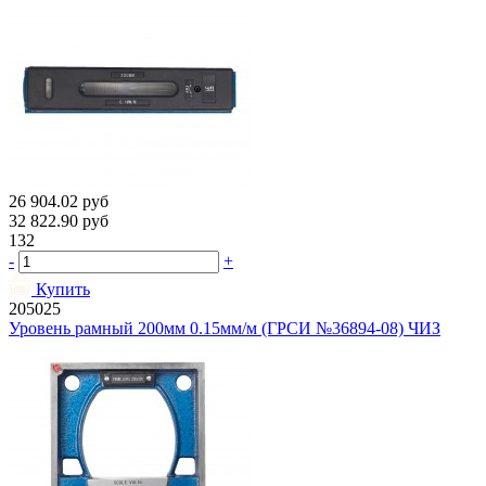
26 904.02
руб
32 822.90
руб
132
-
+
Купить
205025
Уровень рамный 200мм 0.15мм/м (ГРСИ №36894-08) ЧИЗ