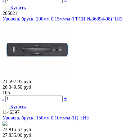
Купить
205021
Уровень бруск. 200мм 0.15мм/м (ГРСИ №36894-08) ЧИЗ
21 597.95
руб
26 349.50
руб
105
-
+
Купить
1146397
Уровень бруск. 150мм 0.10мм/м (П) ЧИЗ
22 815.57
руб
27 835.00
руб