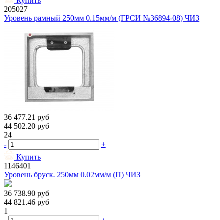
Купить
205027
Уровень рамный 250мм 0.15мм/м (ГРСИ №36894-08) ЧИЗ
36 477.21
руб
44 502.20
руб
24
-
+
Купить
1146401
Уровень бруск. 250мм 0.02мм/м (П) ЧИЗ
36 738.90
руб
44 821.46
руб
1