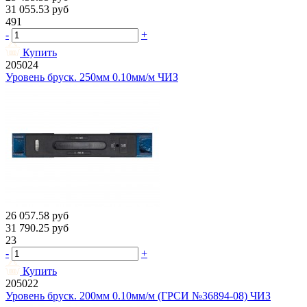
31 055.53
руб
491
-
+
Купить
205024
Уровень бруск. 250мм 0.10мм/м ЧИЗ
26 057.58
руб
31 790.25
руб
23
-
+
Купить
205022
Уровень бруск. 200мм 0.10мм/м (ГРСИ №36894-08) ЧИЗ