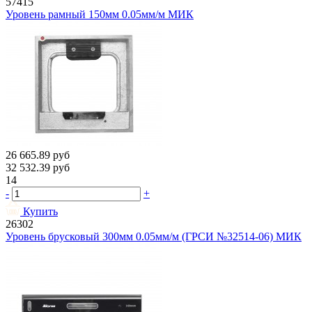
57415
Уровень рамный 150мм 0.05мм/м МИК
26 665.89
руб
32 532.39
руб
14
-
+
Купить
26302
Уровень брусковый 300мм 0.05мм/м (ГРСИ №32514-06) МИК