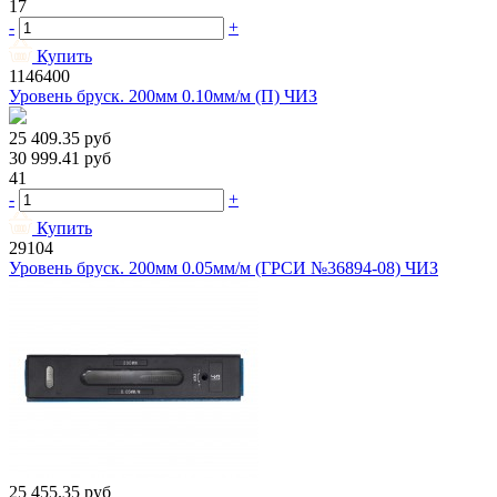
17
-
+
Купить
1146400
Уровень бруск. 200мм 0.10мм/м (П) ЧИЗ
25 409.35
руб
30 999.41
руб
41
-
+
Купить
29104
Уровень бруск. 200мм 0.05мм/м (ГРСИ №36894-08) ЧИЗ
25 455.35
руб