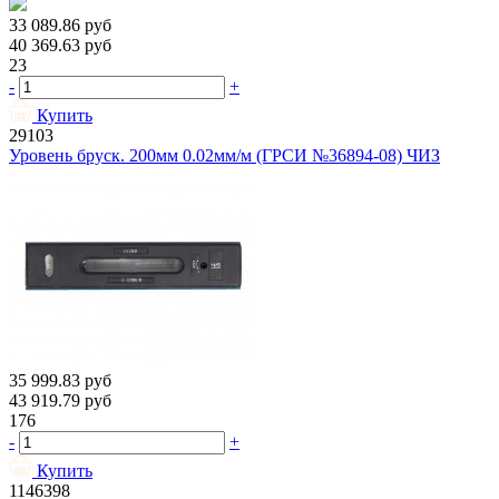
33 089.86
руб
40 369.63
руб
23
-
+
Купить
29103
Уровень бруск. 200мм 0.02мм/м (ГРСИ №36894-08) ЧИЗ
35 999.83
руб
43 919.79
руб
176
-
+
Купить
1146398