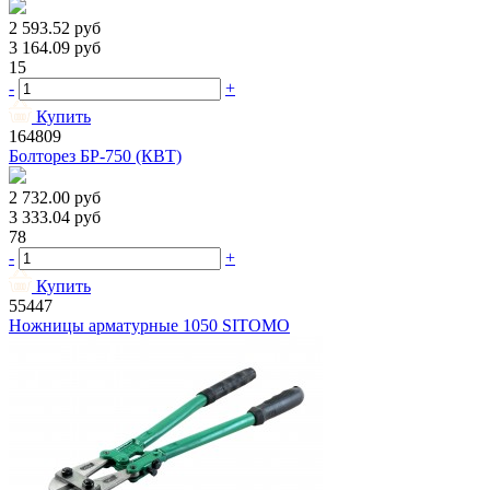
2 593.52
руб
3 164.09
руб
15
-
+
Купить
164809
Болторез БР-750 (КВТ)
2 732.00
руб
3 333.04
руб
78
-
+
Купить
55447
Ножницы арматурные 1050 SITOMO