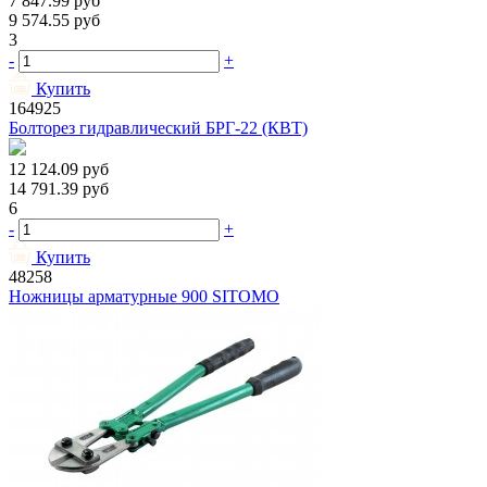
7 847.99
руб
9 574.55
руб
3
-
+
Купить
164925
Болторез гидравлический БРГ-22 (КВТ)
12 124.09
руб
14 791.39
руб
6
-
+
Купить
48258
Ножницы арматурные 900 SITOMO