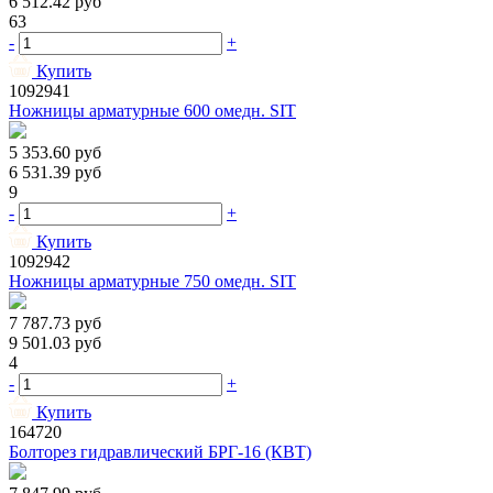
6 512.42
руб
63
-
+
Купить
1092941
Ножницы арматурные 600 омедн. SIT
5 353.60
руб
6 531.39
руб
9
-
+
Купить
1092942
Ножницы арматурные 750 омедн. SIT
7 787.73
руб
9 501.03
руб
4
-
+
Купить
164720
Болторез гидравлический БРГ-16 (КВТ)