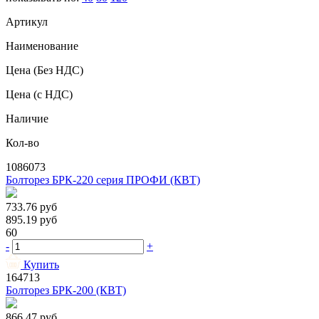
Артикул
Наименование
Цена
(Без НДС)
Цена
(с НДС)
Наличие
Кол-во
1086073
Болторез БРК-220 серия ПРОФИ (КВТ)
733.76
руб
895.19
руб
60
-
+
Купить
164713
Болторез БРК-200 (КВТ)
866.47
руб