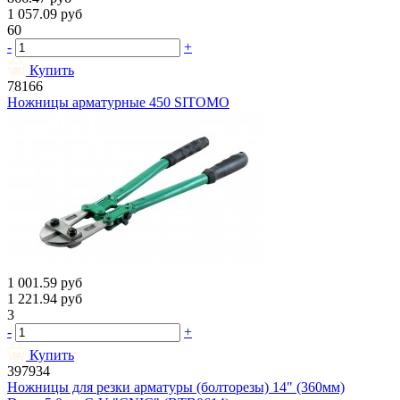
1 057.09
руб
60
-
+
Купить
78166
Ножницы арматурные 450 SITOMO
1 001.59
руб
1 221.94
руб
3
-
+
Купить
397934
Ножницы для резки арматуры (болторезы) 14" (360мм)