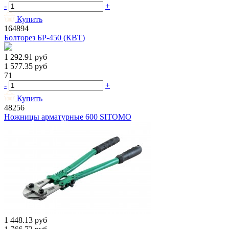
-
+
Купить
164894
Болторез БР-450 (КВТ)
1 292.91
руб
1 577.35
руб
71
-
+
Купить
48256
Ножницы арматурные 600 SITOMO
1 448.13
руб