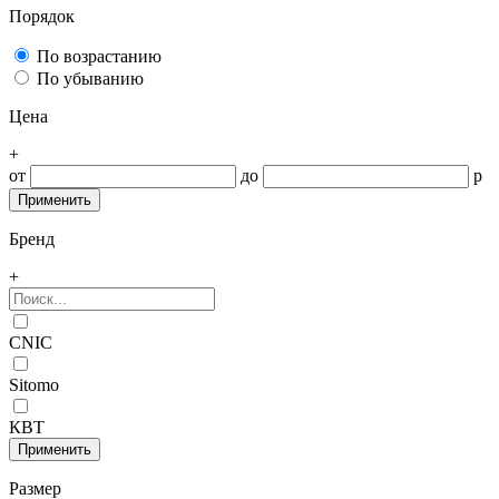
Порядок
По возрастанию
По убыванию
Цена
+
от
до
р
Бренд
+
CNIC
Sitomo
КВТ
Размер