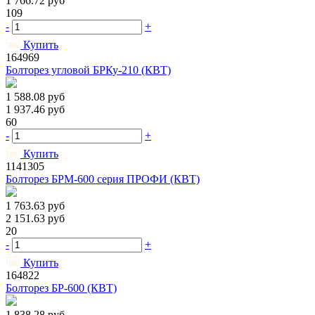
1 766.72
руб
109
-
+
Купить
164969
Болторез угловой БРКу-210 (КВТ)
1 588.08
руб
1 937.46
руб
60
-
+
Купить
1141305
Болторез БРМ-600 серия ПРОФИ (КВТ)
1 763.63
руб
2 151.63
руб
20
-
+
Купить
164822
Болторез БР-600 (КВТ)
1 838.28
руб