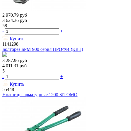
2 970.79
руб
3 624.36
руб
58
-
+
Купить
1141298
Болторез БРМ-900 серия ПРОФИ (КВТ)
3 287.96
руб
4 011.31
руб
5
-
+
Купить
55448
Ножницы арматурные 1200 SITOMO