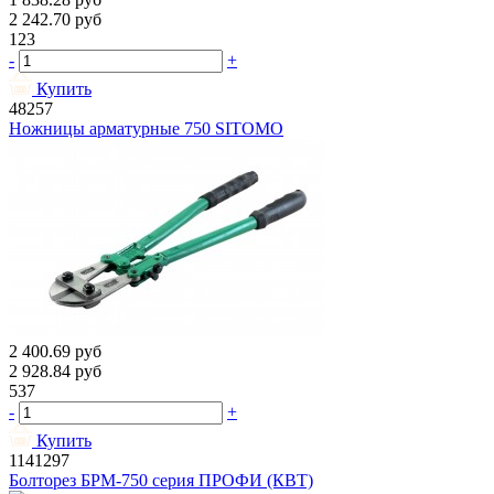
2 242.70
руб
123
-
+
Купить
48257
Ножницы арматурные 750 SITOMO
2 400.69
руб
2 928.84
руб
537
-
+
Купить
1141297
Болторез БРМ-750 серия ПРОФИ (КВТ)