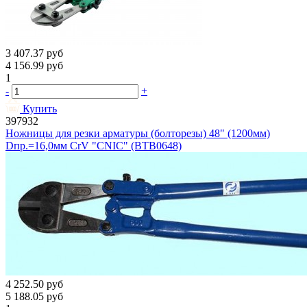
3 407.37
руб
4 156.99
руб
1
-
+
Купить
397932
Ножницы для резки арматуры (болторезы) 48" (1200мм)
Dпр.=16,0мм CrV "CNIC" (BТB0648)
4 252.50
руб
5 188.05
руб