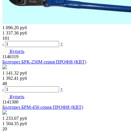
1 096.20
руб
1 337.36
руб
101
-
+
Купить
1146319
Болторез БРК-250М серия ПРОФИ (КВТ)
1 141.32
руб
1 392.41
руб
48
-
+
Купить
1141300
Болторез БРМ-450 серия ПРОФИ (КВТ)
1 233.07
руб
1 504.35
руб
20