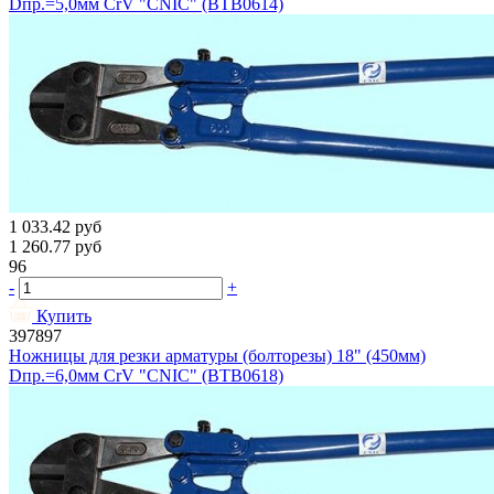
Dпр.=5,0мм CrV "CNIC" (BТB0614)
1 033.42
руб
1 260.77
руб
96
-
+
Купить
397897
Ножницы для резки арматуры (болторезы) 18" (450мм)
Dпр.=6,0мм CrV "CNIC" (BТB0618)