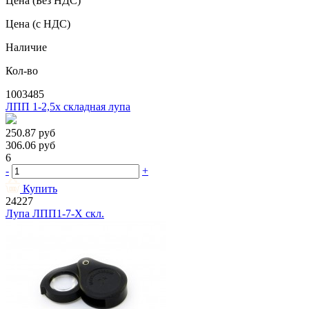
Цена
(Без НДС)
Цена
(с НДС)
Наличие
Кол-во
1003485
ЛПП 1-2,5х складная лупа
250.87
руб
306.06
руб
6
-
+
Купить
24227
Лупа ЛПП1-7-X скл.