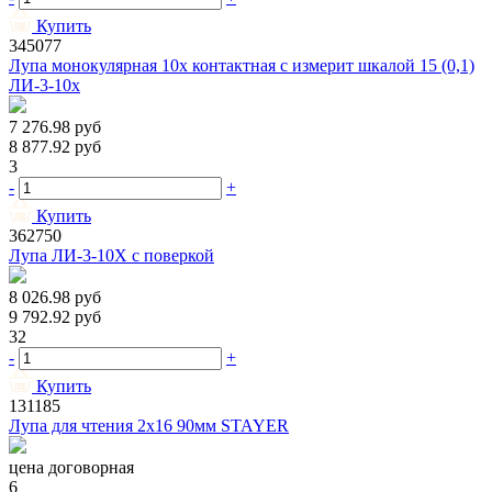
Купить
345077
Лупа монокулярная 10x контактная с измерит шкалой 15 (0,1)
ЛИ-3-10x
7 276.98
руб
8 877.92
руб
3
-
+
Купить
362750
Лупа ЛИ-3-10X с поверкой
8 026.98
руб
9 792.92
руб
32
-
+
Купить
131185
Лупа для чтения 2х16 90мм STAYER
цена договорная
6