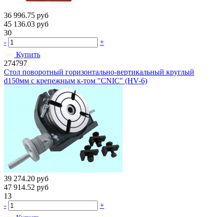
36 996.75
руб
45 136.03
руб
30
-
+
Купить
274797
Стол поворотный горизонтально-вертикальный круглый
d150мм с крепежным к-том "CNIC" (HV-6)
39 274.20
руб
47 914.52
руб
13
-
+