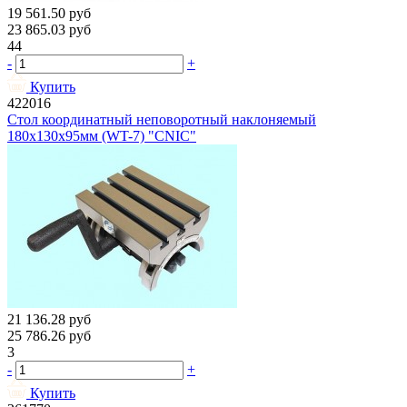
19 561.50
руб
23 865.03
руб
44
-
+
Купить
422016
Стол координатный неповоротный наклоняемый
180х130х95мм (WT-7) "CNIC"
21 136.28
руб
25 786.26
руб
3
-
+
Купить