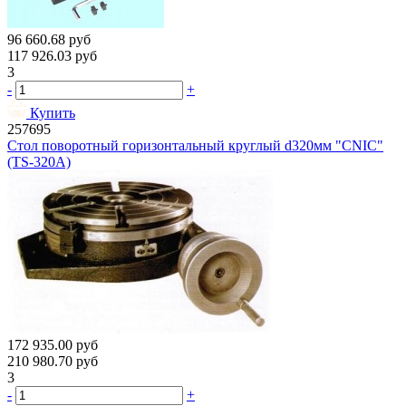
96 660.68
руб
117 926.03
руб
3
-
+
Купить
257695
Стол поворотный горизонтальный круглый d320мм "CNIC"
(ТS-320A)
172 935.00
руб
210 980.70
руб
3
-
+