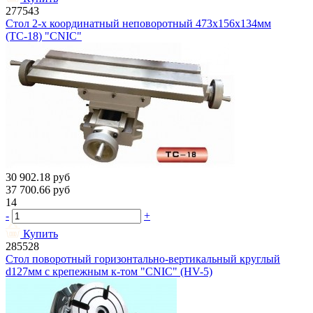
277543
Стол 2-х координатный неповоротный 473х156х134мм
(ТС-18) "CNIC"
30 902.18
руб
37 700.66
руб
14
-
+
Купить
285528
Стол поворотный горизонтально-вертикальный круглый
d127мм с крепежным к-том "CNIC" (HV-5)