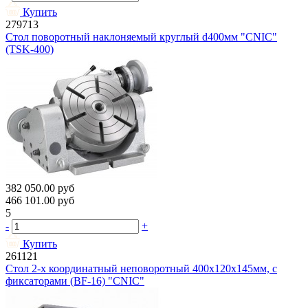
Купить
279713
Стол поворотный наклоняемый круглый d400мм "CNIC"
(TSK-400)
382 050.00
руб
466 101.00
руб
5
-
+
Купить
261121
Стол 2-х координатный неповоротный 400х120х145мм, с
фиксаторами (BF-16) "CNIC"