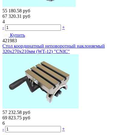
55 180.58
руб
67 320.31
руб
4
-
+
Купить
421983
Стол координатный неповоротный наклоняемый
320х270х210мм (WT-12) "CNIC"
57 232.58
руб
69 823.75
руб
6
-
+