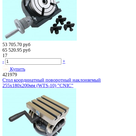
53 705.70
руб
65 520.95
руб
17
-
+
Купить
421979
Стол координатный поворотный наклоняемый
255х180х200мм (WTS-10) "CNIC"