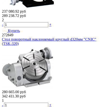
237 080.92
руб
289 238.72
руб
2
-
+
Купить
272849
Стол поворотный наклоняемый круглый d320мм "CNIC"
(TSK-320)
280 665.00
руб
342 411.30
руб
1
-
+