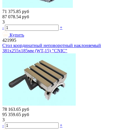
71 375.85
руб
87 078.54
руб
3
-
+
Купить
421995
Стол координатный неповоротный наклоняемый
381х255х185мм (WT-15) "CNIC"
78 163.65
руб
95 359.65
руб
3
-
+