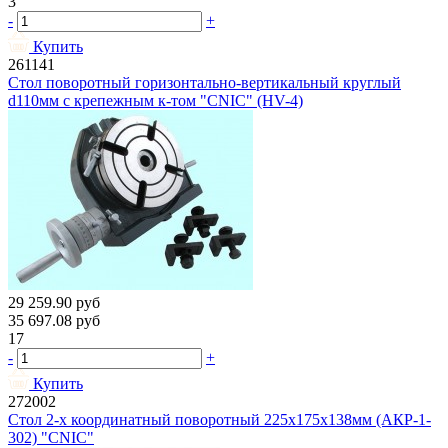
3
-
+
Купить
261141
Стол поворотный горизонтально-вертикальный круглый
d110мм с крепежным к-том "CNIC" (HV-4)
29 259.90
руб
35 697.08
руб
17
-
+
Купить
272002
Стол 2-х координатный поворотный 225х175х138мм (АКР-1-
302) "CNIC"