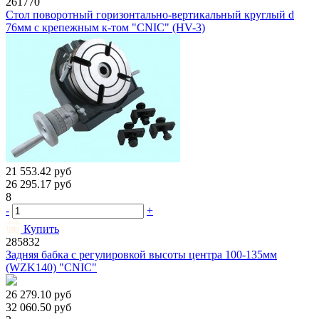
261770
Стол поворотный горизонтально-вертикальный круглый d
76мм с крепежным к-том "CNIC" (HV-3)
21 553.42
руб
26 295.17
руб
8
-
+
Купить
285832
Задняя бабка с регулировкой высоты центра 100-135мм
(WZK140) "CNIC"
26 279.10
руб
32 060.50
руб