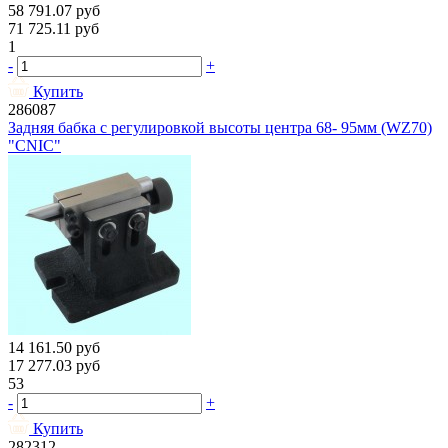
58 791.07
руб
71 725.11
руб
1
-
+
Купить
286087
Задняя бабка с регулировкой высоты центра 68- 95мм (WZ70)
"CNIC"
14 161.50
руб
17 277.03
руб
53
-
+
Купить
282312