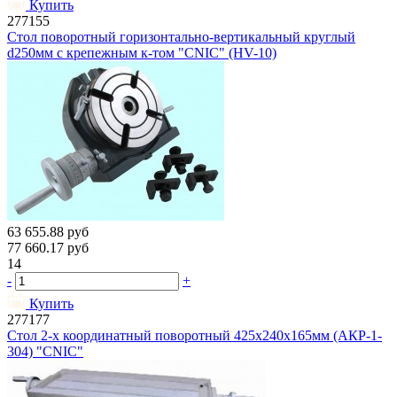
Купить
277155
Стол поворотный горизонтально-вертикальный круглый
d250мм с крепежным к-том "CNIC" (HV-10)
63 655.88
руб
77 660.17
руб
14
-
+
Купить
277177
Стол 2-х координатный поворотный 425х240х165мм (АКР-1-
304) "CNIC"