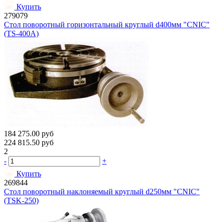
Купить
279079
Стол поворотный горизонтальный круглый d400мм "CNIC"
(ТS-400A)
184 275.00
руб
224 815.50
руб
2
-
+
Купить
269844
Стол поворотный наклоняемый круглый d250мм "CNIC"
(TSK-250)