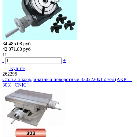
34 485.08
руб
42 071.80
руб
11
-
+
Купить
262295
Стол 2-х координатный поворотный 330х220х155мм (АКР-1-
303) "CNIC"