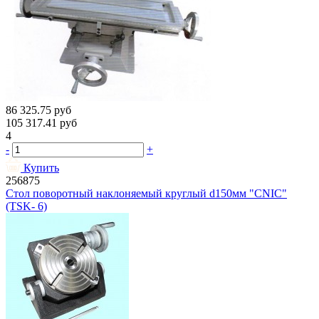
86 325.75
руб
105 317.41
руб
4
-
+
Купить
256875
Стол поворотный наклоняемый круглый d150мм "CNIC"
(TSK- 6)