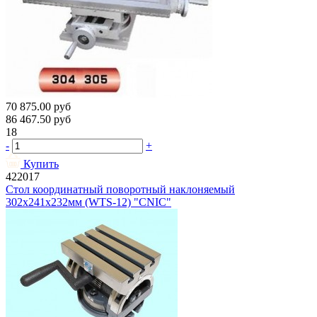
70 875.00
руб
86 467.50
руб
18
-
+
Купить
422017
Стол координатный поворотный наклоняемый
302х241х232мм (WTS-12) "CNIC"