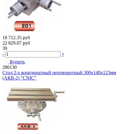
18 712.35
руб
22 829.07
руб
39
-
+
Купить
286130
Стол 2-х координатный неповоротный 300х140х123мм
(АКВ-2) "CNIC"