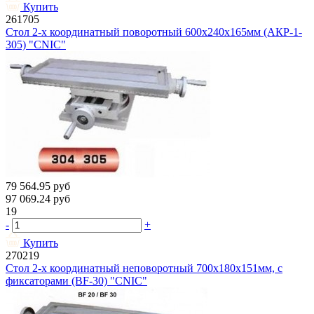
Купить
261705
Стол 2-х координатный поворотный 600х240х165мм (АКР-1-
305) "CNIC"
79 564.95
руб
97 069.24
руб
19
-
+
Купить
270219
Стол 2-х координатный неповоротный 700х180х151мм, с
фиксаторами (BF-30) "CNIC"