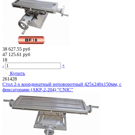
38 627.55
руб
47 125.61
руб
18
-
+
Купить
261428
Стол 2-х координатный неповоротный 425х240х150мм, с
фиксаторами (АКР-2-204) "CNIC"