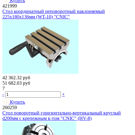
Купить
421999
Стол координатный неповоротный наклоняемый
225х180х136мм (WT-10) "CNIC"
42 362.32
руб
51 682.03
руб
7
-
+
Купить
260259
Стол поворотный горизонтально-вертикальный круглый
d200мм с крепежным к-том "CNIC" (HV-8)