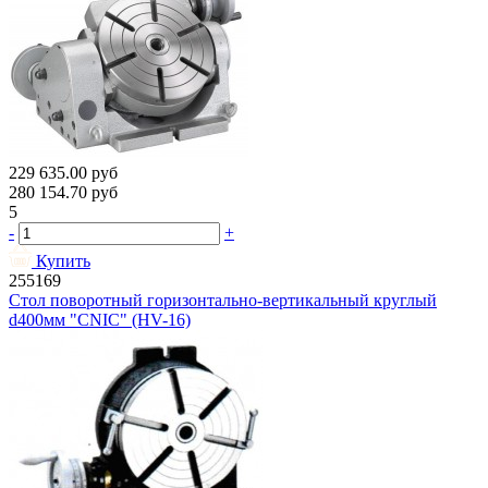
229 635.00
руб
280 154.70
руб
5
-
+
Купить
255169
Стол поворотный горизонтально-вертикальный круглый
d400мм "CNIC" (HV-16)