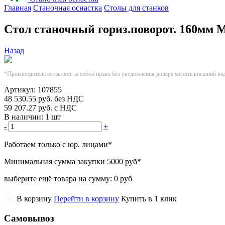
Главная
Станочная оснастка
Столы для станков
Стол станочный гориз.поворот. 160мм
Назад
*Производитель оставляет за собой право без уведомления дилера менять внешний ви
Артикул:
107855
48 530.55
руб.
без НДС
59 207.27
руб.
с НДС
В наличии:
1 шт
-
+
Работаем только с юр. лицами
*
Минимальная сумма закупки
5000 руб
*
выберите ещё товара на сумму:
0 руб
В корзину
Перейти в корзину
Купить в 1 клик
Самовывоз