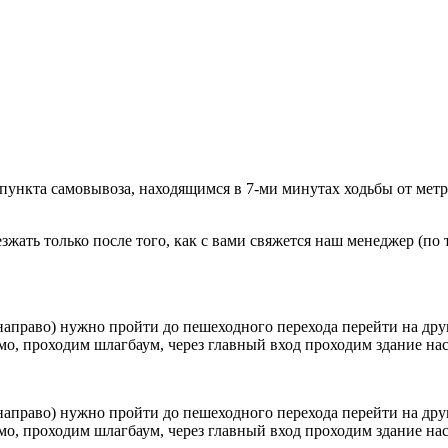
 пункта самовывоза, находящимся в 7-ми минутах ходьбы от мет
ать только после того, как с вами свяжется наш менеджер (по т
направо) нужно пройти до пешеходного перехода перейти на друг
о, проходим шлагбаум, через главный вход проходим здание наск
направо) нужно пройти до пешеходного перехода перейти на друг
о, проходим шлагбаум, через главный вход проходим здание наск