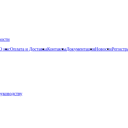
вости
О нас
Оплата и Доставка
Контакты
Документация
Новости
Регистр
руководству