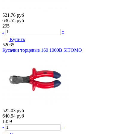
521.76
руб
636.55
руб
295
-
+
Купить
52035
Кусачки торцевые 160 1000В SITOMO
525.03
руб
640.54
руб
1359
-
+