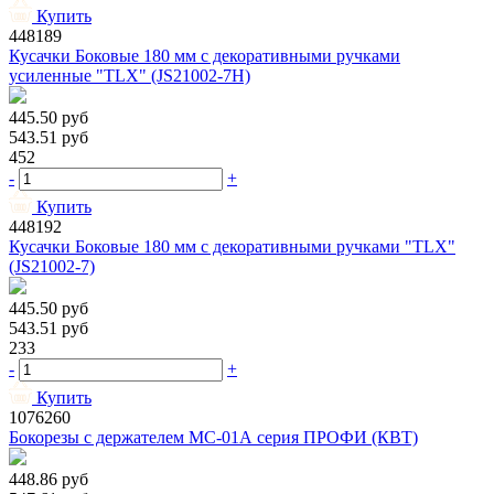
Купить
448189
Кусачки Боковые 180 мм с декоративными ручками
усиленные "TLX" (JS21002-7H)
445.50
руб
543.51
руб
452
-
+
Купить
448192
Кусачки Боковые 180 мм с декоративными ручками "TLX"
(JS21002-7)
445.50
руб
543.51
руб
233
-
+
Купить
1076260
Бокорезы с держателем МС-01А серия ПРОФИ (КВТ)
448.86
руб