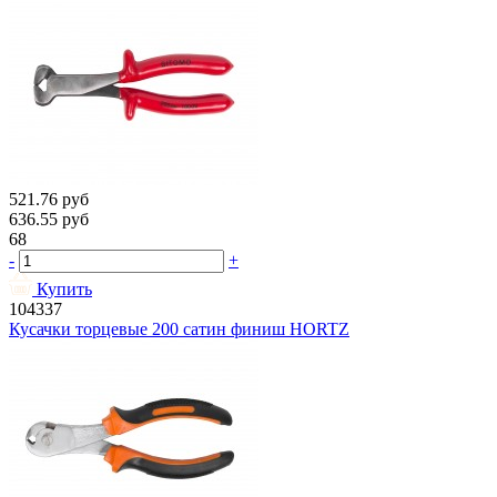
521.76
руб
636.55
руб
68
-
+
Купить
104337
Кусачки торцевые 200 сатин финиш HORTZ