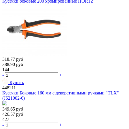
Кусачки боковые 200 хромированные HORTZ
318.77
руб
388.90
руб
144
-
+
Купить
448211
Кусачки Боковые 160 мм с декоративными ручками "TLX"
(JS21002-6)
349.65
руб
426.57
руб
427
-
+