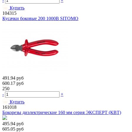
-
+
Купить
104315
Кусачки боковые 200 1000В SITOMO
491.94
руб
600.17
руб
250
-
+
Купить
161018
Бокорезы диэлектрические 160 мм серия ЭКСПЕРТ (КВТ)
495.94
руб
605.05
руб