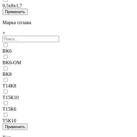
9,5x8x1,7
Марка сплава
+
ВК6
ВК6-ОМ
ВК8
Т14К8
Т15К10
Т15К6
Т5К10