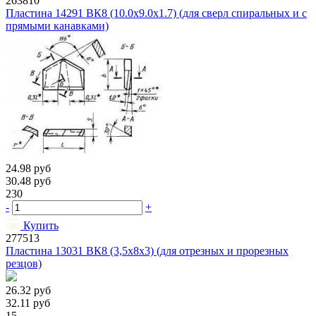
263810
Пластина 14291 ВК8 (10.0х9.0х1.7) (для сверл спиральных и с
прямыми канавками)
24.98
руб
30.48
руб
230
-
+
Купить
277513
Пластина 13031 ВК8 (3,5х8х3) (для отрезных и прорезных
резцов)
26.32
руб
32.11
руб
15