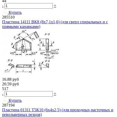
44
-
+
Купить
285510
Пластина 14111 ВК8 (8х7,1х1,6) (для сверл спиральных и с
прямыми канавками)
16.88
руб
20.59
руб
517
-
+
Купить
287194
Пластина 01311 Т5К10 (6х4х2,5) (для проходных,расточных и
револьверных резцов)