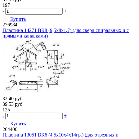
197
-
+
Купить
276984
Пластина 14271 ВК8 (9,5х8х1,7) (для сверл спиральных и с
прямыми канавками)
32.40
руб
39.53
руб
125
-
+
Купить
264406
Пластина 13051 ВК6 (4,5х10х4х14гр.) (для отрезных и