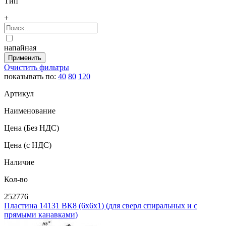
Тип
+
напайная
Очистить фильтры
показывать по:
40
80
120
Артикул
Наименование
Цена
(Без НДС)
Цена
(с НДС)
Наличие
Кол-во
252776
Пластина 14131 ВК8 (6х6х1) (для сверл спиральных и с
прямыми канавками)