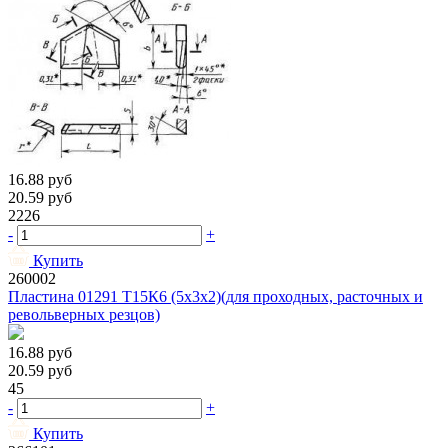
16.88
руб
20.59
руб
2226
-
+
Купить
260002
Пластина 01291 Т15К6 (5х3х2)(для проходных, расточных и
револьверных резцов)
16.88
руб
20.59
руб
45
-
+
Купить