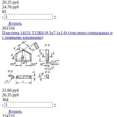
20.25
руб
24.70
руб
85
-
+
Купить
261534
Пластина 14151 Т15К6 (8,5х7,1х1,6) (для сверл спиральных и
с прямыми канавками)
21.60
руб
26.35
руб
364
-
+
Купить
274725