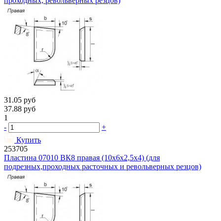
проходных, револьверных резцов)
31.05
руб
37.88
руб
1
-
+
Купить
253705
Пластина 07010 ВК8 правая (10х6х2,5х4) (для
подрезных,проходных расточных и револьверных резцов)