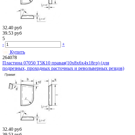
32.40
руб
39.53
руб
5
-
+
Купить
264078
Пластина 07050 Т5К10 правая(10х8х6х4х18гр) (для
подрезных, проходных расточных и револьверных резцов)
32.40
руб
39.53
руб