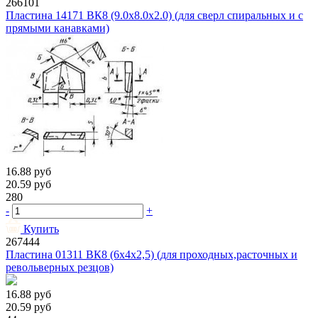
266101
Пластина 14171 ВК8 (9.0х8.0х2.0) (для сверл спиральных и с
прямыми канавками)
16.88
руб
20.59
руб
280
-
+
Купить
267444
Пластина 01311 ВК8 (6х4х2,5) (для проходных,расточных и
револьверных резцов)
16.88
руб
20.59
руб