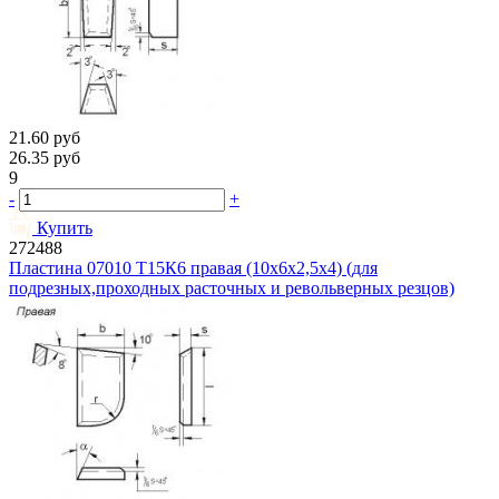
21.60
руб
26.35
руб
9
-
+
Купить
272488
Пластина 07010 Т15К6 правая (10х6х2,5х4) (для
подрезных,проходных расточных и револьверных резцов)