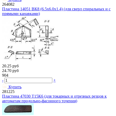
264082
Пластина 14051 ВК8 (6.5х6.0х1.4) (для сверл спиральных и с
прямыми канавками)
20.25
руб
24.70
руб
904
-
+
Купить
281225
Пластина 47030 Т15К6 (для токарных и отрезных резцов к
автоматам продольно-фасонного точения)