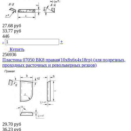
27.68
руб
33.77
руб
446
-
+
Купить
256936
Пластина 07050 ВК8 правая(10х8х6х4х18гр) (для подрезных,
проходных расточных и револьверных резцов)
29.70
руб
36.23
руб