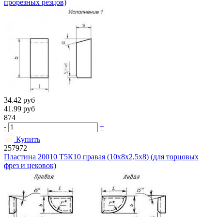
прорезных резцов)
34.42
руб
41.99
руб
874
-
+
Купить
257972
Пластина 20010 Т5К10 правая (10х8х2,5х8) (для торцовых
фрез и цековок)