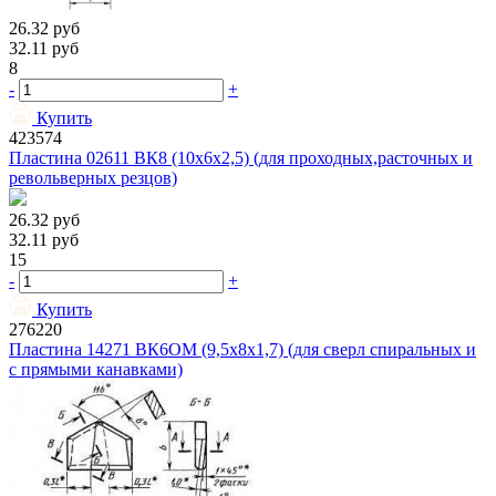
26.32
руб
32.11
руб
8
-
+
Купить
423574
Пластина 02611 ВК8 (10х6х2,5) (для проходных,расточных и
револьверных резцов)
26.32
руб
32.11
руб
15
-
+
Купить
276220
Пластина 14271 ВК6ОМ (9,5х8х1,7) (для сверл спиральных и
с прямыми канавками)