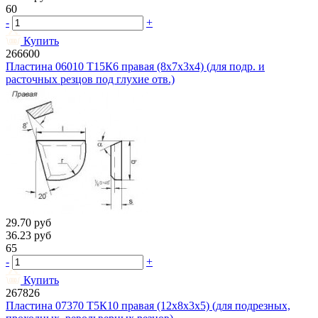
60
-
+
Купить
266600
Пластина 06010 Т15К6 правая (8х7х3х4) (для подр. и
расточных резцов под глухие отв.)
29.70
руб
36.23
руб
65
-
+
Купить
267826
Пластина 07370 Т5К10 правая (12х8х3х5) (для подрезных,