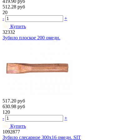
419.90
руб
512.28
руб
20
-
+
Купить
32332
Зубило плоское 200 омедн.
517.20
руб
630.98
руб
120
-
+
Купить
1092877
Зубило слесарное 300х16 омедн. SIT