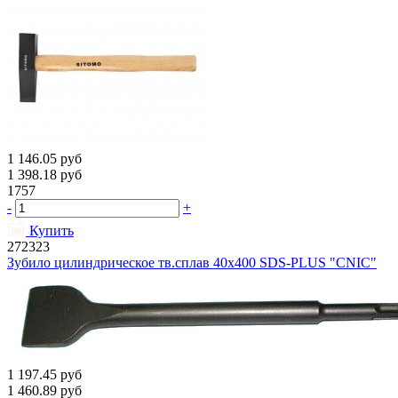
1 146.05
руб
1 398.18
руб
1757
-
+
Купить
272323
Зубило цилиндрическое тв.сплав 40х400 SDS-PLUS "CNIC"
1 197.45
руб
1 460.89
руб