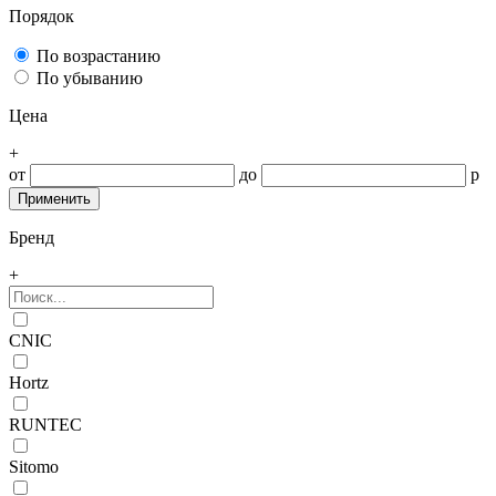
Порядок
По возрастанию
По убыванию
Цена
+
от
до
р
Бренд
+
CNIC
Hortz
RUNTEC
Sitomo