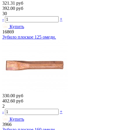
321.31
руб
392.00
руб
30
-
+
Купить
16869
Зубило плоское 125 омедн.
330.00
руб
402.60
руб
2
-
+
Купить
3966
Зубило плоское 160 омедн.