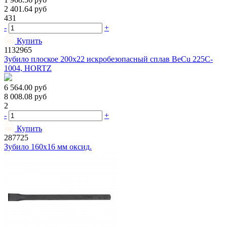
2 401.64
руб
431
-
+
Купить
1132965
Зубило плоское 200х22 искробезопасный сплав BeCu 225C-
1004, HORTZ
6 564.00
руб
8 008.08
руб
2
-
+
Купить
287725
Зубило 160х16 мм оксид.