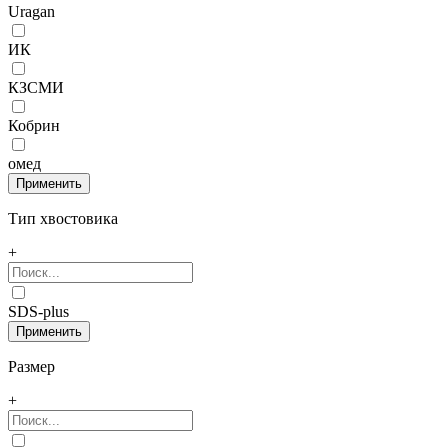
Uragan
ИК
КЗСМИ
Кобрин
омед
Тип хвостовика
+
SDS-plus
Размер
+