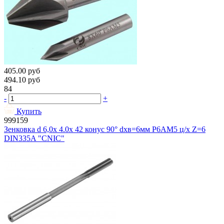
405.00
руб
494.10
руб
84
-
+
Купить
999159
Зенковка d 6,0х 4.0х 42 конус 90° dхв=6мм Р6АМ5 ц/х Z=6
DIN335A "CNIC"