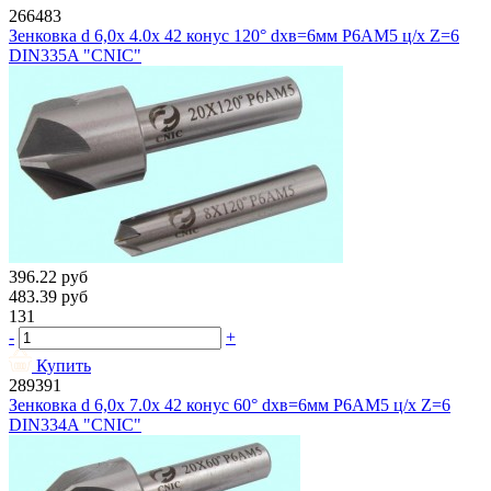
266483
Зенковка d 6,0х 4.0х 42 конус 120° dхв=6мм Р6АМ5 ц/х Z=6
DIN335A "CNIC"
396.22
руб
483.39
руб
131
-
+
Купить
289391
Зенковка d 6,0х 7.0х 42 конус 60° dхв=6мм Р6АМ5 ц/х Z=6
DIN334A "CNIC"