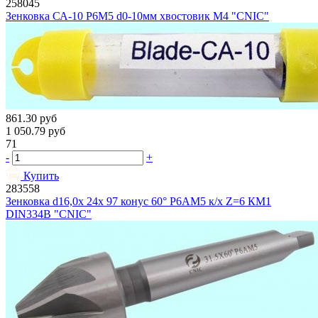
258045
Зенковка СА-10 Р6М5 d0-10мм хвостовик М4 "CNIC"
861.30
руб
1 050.79
руб
71
-
+
Купить
283558
Зенковка d16,0х 24х 97 конус 60° Р6АМ5 к/х Z=6 КМ1
DIN334B "CNIC"