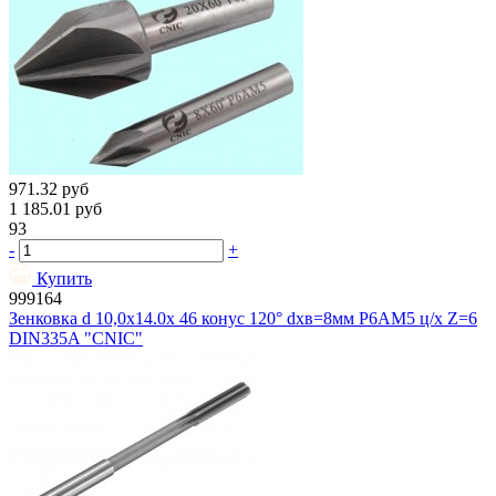
971.32
руб
1 185.01
руб
93
-
+
Купить
999164
Зенковка d 10,0х14.0х 46 конус 120° dхв=8мм Р6АМ5 ц/х Z=6
DIN335A "CNIC"