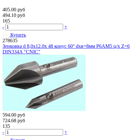
405.00
руб
494.10
руб
165
-
+
Купить
278635
Зенковка d 8,0х12.0х 48 конус 60° dхв=8мм Р6АМ5 ц/х Z=6
DIN334A "CNIC"
594.00
руб
724.68
руб
135
-
+