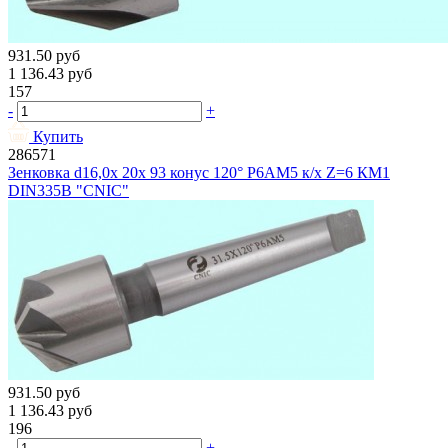
931.50
руб
1 136.43
руб
157
-
+
Купить
286571
Зенковка d16,0х 20х 93 конус 120° Р6АМ5 к/х Z=6 КМ1
DIN335B "CNIC"
931.50
руб
1 136.43
руб
196
-
+