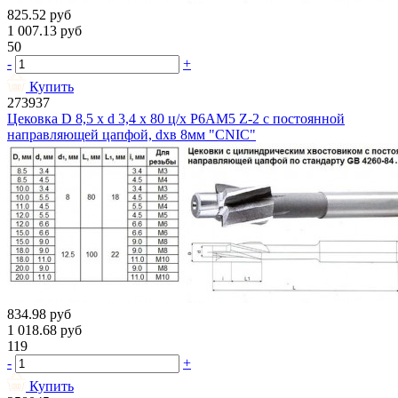
825.52
руб
1 007.13
руб
50
-
+
Купить
273937
Цековка D 8,5 х d 3,4 х 80 ц/х Р6АМ5 Z-2 с постоянной
направляющей цапфой, dхв 8мм "CNIC"
834.98
руб
1 018.68
руб
119
-
+
Купить