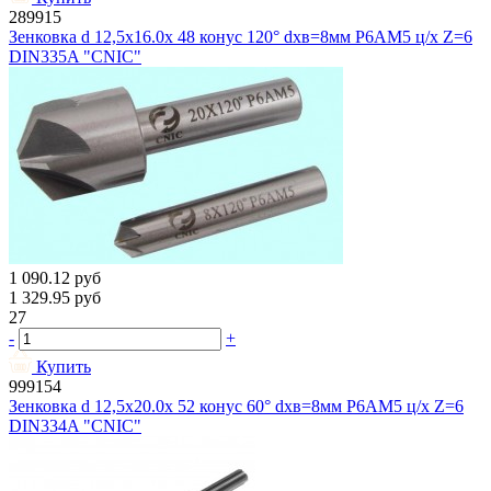
289915
Зенковка d 12,5х16.0х 48 конус 120° dхв=8мм Р6АМ5 ц/х Z=6
DIN335A "CNIC"
1 090.12
руб
1 329.95
руб
27
-
+
Купить
999154
Зенковка d 12,5х20.0х 52 конус 60° dхв=8мм Р6АМ5 ц/х Z=6
DIN334A "CNIC"