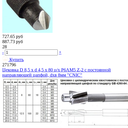
727.65
руб
887.73
руб
28
-
+
Купить
271796
Цековка D 8,5 х d 4,5 х 80 ц/х Р6АМ5 Z-2 с постоянной
направляющей цапфой, dхв 8мм "CNIC"