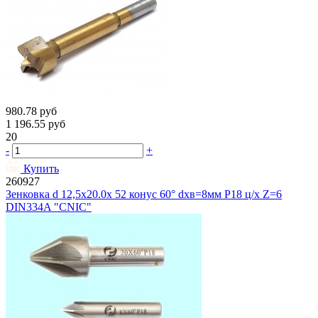
980.78
руб
1 196.55
руб
20
-
+
Купить
260927
Зенковка d 12,5х20.0х 52 конус 60° dхв=8мм Р18 ц/х Z=6
DIN334A "CNIC"