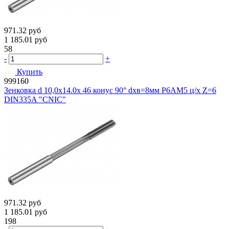
971.32
руб
1 185.01
руб
58
-
+
Купить
999160
Зенковка d 10,0х14.0х 46 конус 90° dхв=8мм Р6АМ5 ц/х Z=6
DIN335A "CNIC"
971.32
руб
1 185.01
руб
198