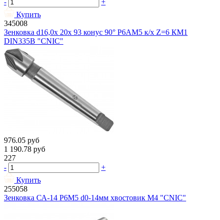
-
+
Купить
345008
Зенковка d16,0х 20х 93 конус 90° Р6АМ5 к/х Z=6 КМ1
DIN335B "CNIC"
976.05
руб
1 190.78
руб
227
-
+
Купить
255058
Зенковка СА-14 Р6М5 d0-14мм хвостовик М4 "CNIC"