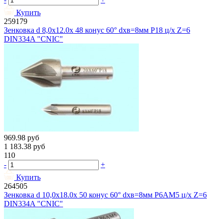
Купить
259179
Зенковка d 8,0х12.0х 48 конус 60° dхв=8мм Р18 ц/х Z=6
DIN334A "CNIC"
969.98
руб
1 183.38
руб
110
-
+
Купить
264505
Зенковка d 10,0х18.0х 50 конус 60° dхв=8мм Р6АМ5 ц/х Z=6
DIN334A "CNIC"