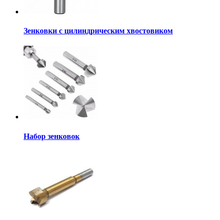
Зенковки с цилиндрическим хвостовиком
Набор зенковок