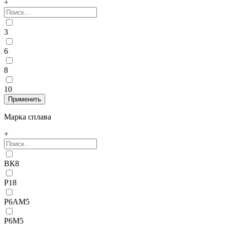
+
3
6
8
10
Марка сплава
+
ВК8
Р18
Р6АМ5
Р6М5