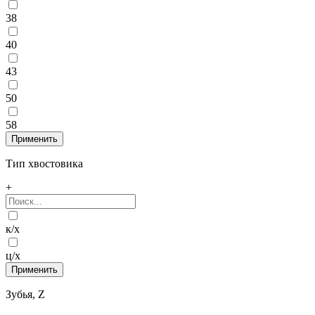
38
40
43
50
58
Тип хвостовика
+
к/х
ц/х
Зубья, Z