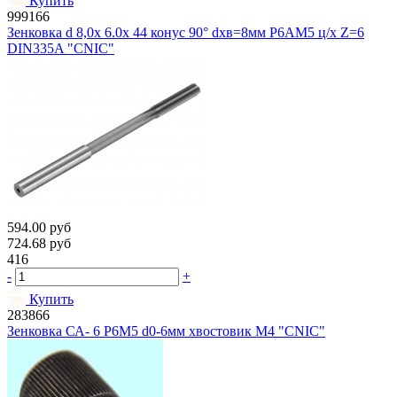
Купить
999166
Зенковка d 8,0х 6.0х 44 конус 90° dхв=8мм Р6АМ5 ц/х Z=6
DIN335A "CNIC"
594.00
руб
724.68
руб
416
-
+
Купить
283866
Зенковка СА- 6 Р6М5 d0-6мм хвостовик М4 "CNIC"