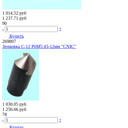
1 014.52
руб
1 237.71
руб
90
-
+
Купить
269807
Зенковка С-12 Р6М5 d3-12мм "CNIC"
1 030.05
руб
1 256.66
руб
78
-
+
Купить