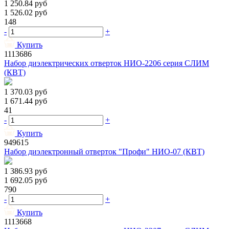
1 250.84
руб
1 526.02
руб
148
-
+
Купить
1113686
Набор диэлектрических отверток НИО-2206 серия СЛИМ
(КВТ)
1 370.03
руб
1 671.44
руб
41
-
+
Купить
949615
Набор диэлектронный отверток "Профи" НИО-07 (КВТ)
1 386.93
руб
1 692.05
руб
790
-
+
Купить
1113668