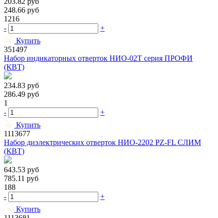
203.82
руб
248.66
руб
1216
-
+
Купить
351497
Набор индикаторных отверток НИО-02Т серия ПРОФИ
(КВТ)
234.83
руб
286.49
руб
1
-
+
Купить
1113677
Набор диэлектрических отверток НИО-2202 PZ-FL СЛИМ
(КВТ)
643.53
руб
785.11
руб
188
-
+
Купить
1113681