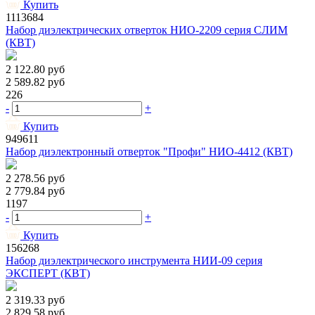
Купить
1113684
Набор диэлектрических отверток НИО-2209 серия СЛИМ
(КВТ)
2 122.80
руб
2 589.82
руб
226
-
+
Купить
949611
Набор диэлектронный отверток "Профи" НИО-4412 (КВТ)
2 278.56
руб
2 779.84
руб
1197
-
+
Купить
156268
Набор диэлектрического инструмента НИИ-09 серия
ЭКСПЕРТ (КВТ)
2 319.33
руб
2 829.58
руб