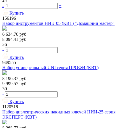
24
-
+
Купить
156196
Набор инструментов НИЭ-05 (КВТ) "Домашний мастер"
6 634.76
руб
8 094.41
руб
26
-
+
Купить
949555
Набор универсальный UNI серия ПРОФИ (КВТ)
8 196.37
руб
9 999.57
руб
30
-
+
Купить
1120518
Набор диэлектрических накидных ключей НИИ-25 серия
ЭКСПЕРТ (КВТ)
8 968.72
руб