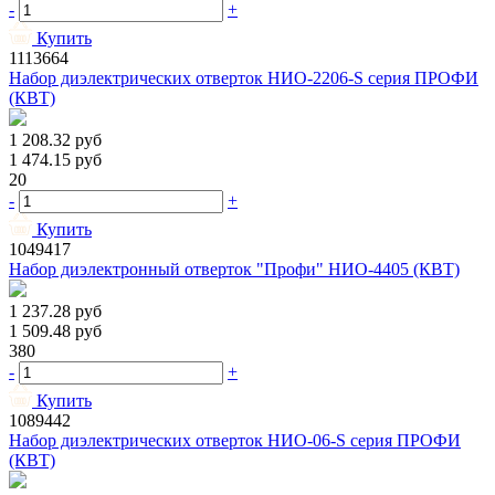
-
+
Купить
1113664
Набор диэлектрических отверток НИО-2206-S серия ПРОФИ
(КВТ)
1 208.32
руб
1 474.15
руб
20
-
+
Купить
1049417
Набор диэлектронный отверток "Профи" НИО-4405 (КВТ)
1 237.28
руб
1 509.48
руб
380
-
+
Купить
1089442
Набор диэлектрических отверток НИО-06-S серия ПРОФИ
(КВТ)