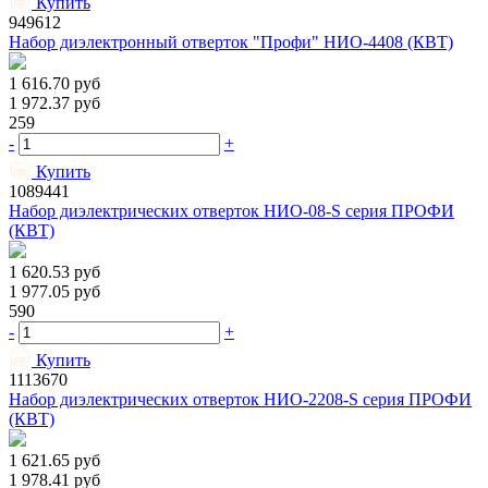
Купить
949612
Набор диэлектронный отверток "Профи" НИО-4408 (КВТ)
1 616.70
руб
1 972.37
руб
259
-
+
Купить
1089441
Набор диэлектрических отверток НИО-08-S серия ПРОФИ
(КВТ)
1 620.53
руб
1 977.05
руб
590
-
+
Купить
1113670
Набор диэлектрических отверток НИО-2208-S серия ПРОФИ
(КВТ)
1 621.65
руб
1 978.41
руб