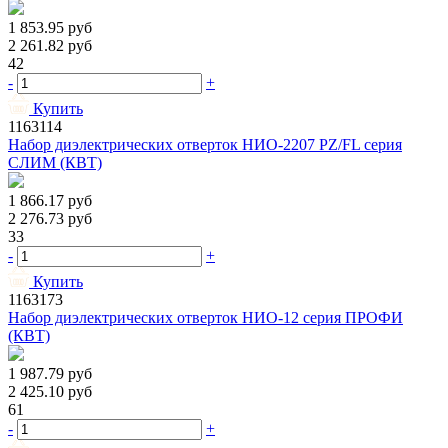
1 853.95
руб
2 261.82
руб
42
-
+
Купить
1163114
Набор диэлектрических отверток НИО-2207 PZ/FL серия
СЛИМ (КВТ)
1 866.17
руб
2 276.73
руб
33
-
+
Купить
1163173
Набор диэлектрических отверток НИО-12 серия ПРОФИ
(КВТ)
1 987.79
руб
2 425.10
руб
61
-
+