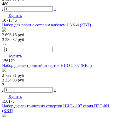
480
-
+
Купить
1071346
Набор для работ с сетевым кабелем LAN-4 (КВТ)
2 696.16
руб
3 289.32
руб
77
-
+
Купить
156170
Набор диэлектронный отверток НИО-5507 (КВТ)
2 732.81
руб
3 334.03
руб
2
-
+
Купить
156173
Набор диэлектрических отверток НИО-1107 серия ПРОФИ
(КВТ)