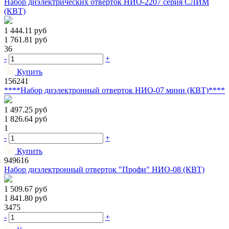
Набор диэлектрических отверток НИО-2207 серия СЛИМ
(КВТ)
1 444.11
руб
1 761.81
руб
36
-
+
Купить
156241
****Набор диэлектронный отверток НИО-07 мини (КВТ)****
1 497.25
руб
1 826.64
руб
1
-
+
Купить
949616
Набор диэлектронный отверток "Профи" НИО-08 (КВТ)
1 509.67
руб
1 841.80
руб
3475
-
+