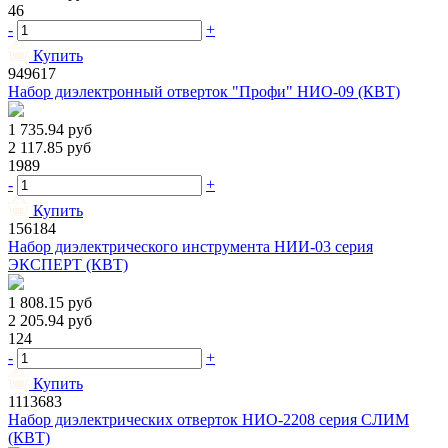
46
-
+
Купить
949617
Набор диэлектронный отверток "Профи" НИО-09 (КВТ)
1 735.94
руб
2 117.85
руб
1989
-
+
Купить
156184
Набор диэлектрического инструмента НИИ-03 серия
ЭКСПЕРТ (КВТ)
1 808.15
руб
2 205.94
руб
124
-
+
Купить
1113683
Набор диэлектрических отверток НИО-2208 серия СЛИМ
(КВТ)