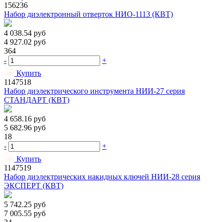
156236
Набор диэлектронный отверток НИО-1113 (КВТ)
4 038.54
руб
4 927.02
руб
364
-
+
Купить
1147518
Набор диэлектрического инструмента НИИ-27 серия
СТАНДАРТ (КВТ)
4 658.16
руб
5 682.96
руб
18
-
+
Купить
1147519
Набор диэлектрических накидных ключей НИИ-28 серия
ЭКСПЕРТ (КВТ)
5 742.25
руб
7 005.55
руб