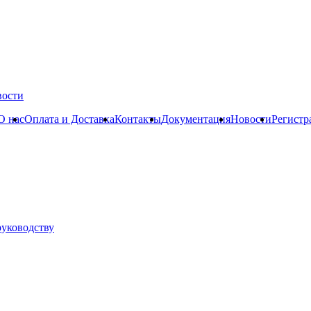
вости
О нас
Оплата и Доставка
Контакты
Документация
Новости
Регистр
руководству