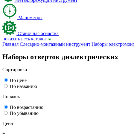
Металлорежущий инструмент
Манометры
Станочная оснастка
показать весь каталог
Главная
Слесарно-монтажный инструмент
Наборы электромон
Наборы отверток диэлектрических
Сортировка
По цене
По названию
Порядок
По возрастанию
По убыванию
Цена
+