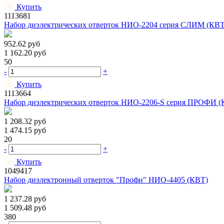
Купить
1113681
Набор диэлектрических отверток НИО-2204 серия СЛИМ (КВТ
952.62
руб
1 162.20
руб
50
-
+
Купить
1113664
Набор диэлектрических отверток НИО-2206-S серия ПРОФИ (
1 208.32
руб
1 474.15
руб
20
-
+
Купить
1049417
Набор диэлектронный отверток "Профи" НИО-4405 (КВТ)
1 237.28
руб
1 509.48
руб
380