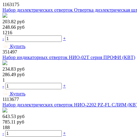
1163175
Набор диэлектрических отверток Отвертка диэлектрическая ш
203.82
руб
248.66
руб
1216
-
+
Купить
351497
Набор индикаторных отверток НИО-02Т серия ПРОФИ (КВТ)
234.83
руб
286.49
руб
1
-
+
Купить
1113677
Набор диэлектрических отверток НИО-2202 PZ-FL СЛИМ (КВ
643.53
руб
785.11
руб
188
-
+