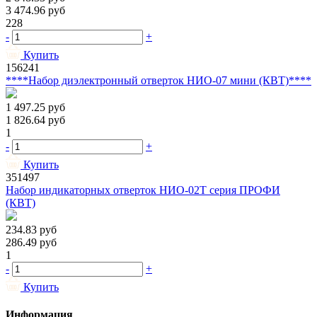
3 474.96
руб
228
-
+
Купить
156241
****Набор диэлектронный отверток НИО-07 мини (КВТ)****
1 497.25
руб
1 826.64
руб
1
-
+
Купить
351497
Набор индикаторных отверток НИО-02Т серия ПРОФИ
(КВТ)
234.83
руб
286.49
руб
1
-
+
Купить
Информация