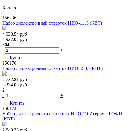
Кол-во
156236
Набор диэлектронный отверток НИО-1113 (КВТ)
4 038.54
руб
4 927.02
руб
364
-
+
Купить
156170
Набор диэлектронный отверток НИО-5507 (КВТ)
2 732.81
руб
3 334.03
руб
2
-
+
Купить
156173
Набор диэлектрических отверток НИО-1107 серия ПРОФИ
(КВТ)
2 848.33
руб