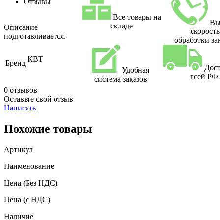
Отзывы
Все товары на
Вы
складе
Описание
скорость
подготавливается.
обработки за
КВТ
Бренд
Дост
Удобная
всей РФ
система заказов
0 отзывов
Оставьте свой отзыв
Написать
Похожие товары
Артикул
Наименование
Цена
(Без НДС)
Цена
(с НДС)
Наличие