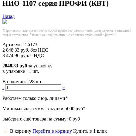
НИО-1107 серия ПРОФИ (КВТ)
Назад
*Производитель оставляет за собой право без уведомления дилера менять внешний
вид инструмента. Указанная информация не является публичной офертой.
Артикул:
156173
2 848.33
руб.
без НДС
3 474.96
руб.
с НДС
2848.33 руб
за упаковку
в упаковке - 1 шт.
В наличии:
228 шт
-
+
Работаем только с юр. лицами
*
Минимальная сумма закупки
5000 руб
*
выберите ещё товара на сумму:
0 руб
В корзину
Перейти в корзину
Купить в 1 клик