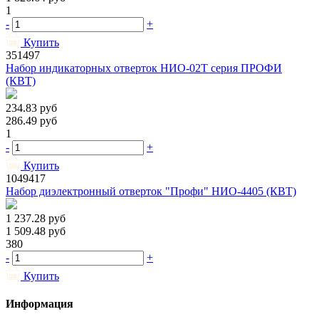
1
-
+
Купить
351497
Набор индикаторных отверток НИО-02Т серия ПРОФИ
(КВТ)
234.83
руб
286.49
руб
1
-
+
Купить
1049417
Набор диэлектронный отверток "Профи" НИО-4405 (КВТ)
1 237.28
руб
1 509.48
руб
380
-
+
Купить
Информация