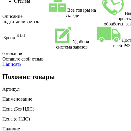
Отзывы
Все товары на
Вы
складе
Описание
скорость
подготавливается.
обработки за
КВТ
Бренд
Дост
Удобная
всей РФ
система заказов
0 отзывов
Оставьте свой отзыв
Написать
Похожие товары
Артикул
Наименование
Цена
(Без НДС)
Цена
(с НДС)
Наличие