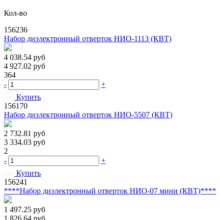
Кол-во
156236
Набор диэлектронный отверток НИО-1113 (КВТ)
4 038.54
руб
4 927.02
руб
364
-
+
Купить
156170
Набор диэлектронный отверток НИО-5507 (КВТ)
2 732.81
руб
3 334.03
руб
2
-
+
Купить
156241
****Набор диэлектронный отверток НИО-07 мини (КВТ)****
1 497.25
руб
1 826.64
руб