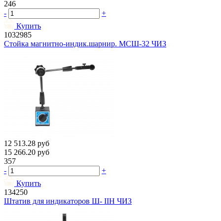
246
-
+
Купить
1032985
Стойка магнитно-индик.шарнир. МСШ-32 ЧИЗ
12 513.28
руб
15 266.20
руб
357
-
+
Купить
134250
Штатив для индикаторов Ш- IIН ЧИЗ