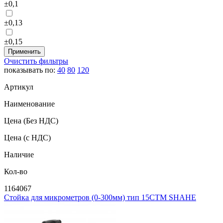
±0,1
±0,13
±0,15
Очистить фильтры
показывать по:
40
80
120
Артикул
Наименование
Цена
(Без НДС)
Цена
(с НДС)
Наличие
Кол-во
1164067
Стойка для микрометров (0-300мм) тип 15СТМ SHAHE