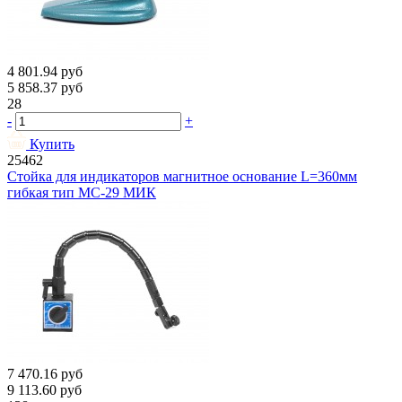
4 801.94
руб
5 858.37
руб
28
-
+
Купить
25462
Стойка для индикаторов магнитное основание L=360мм
гибкая тип МС-29 МИК
7 470.16
руб
9 113.60
руб