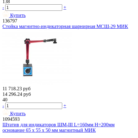
138
-
+
Купить
136797
Стойка магнитно-индикаторная шарнирная МСШ-29 МИК
11 718.23
руб
14 296.24
руб
40
-
+
Купить
1094593
Штатив для индикаторов ШМ-III L=160мм H=200мм
основание 65 х 55 х 50 мм магнитный МИК