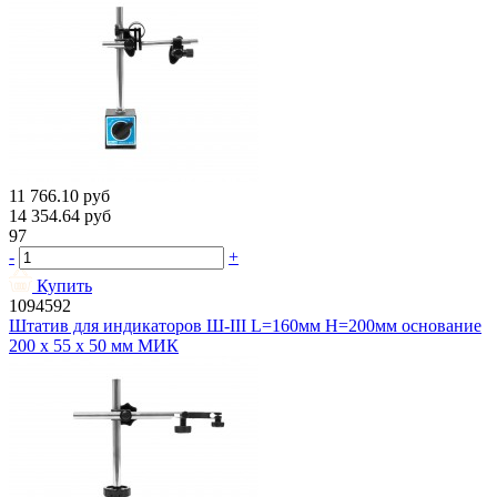
11 766.10
руб
14 354.64
руб
97
-
+
Купить
1094592
Штатив для индикаторов Ш-III L=160мм H=200мм основание
200 х 55 х 50 мм МИК