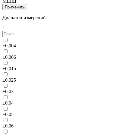
МШШ
Диапазон измерений
+
±0,004
±0,006
±0,015
±0,025
±0,03
±0,04
±0,05
±0,06