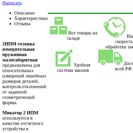
Написать
Описание
Характеристики
Отзывы
Все товары на
Вы
складе
скорость
2ИПМ головка
обработки за
измерительная
пружинная
малогабаритная
Дост
Удобная
предназначена для
всей РФ
система заказов
относительных
измерений линейных
размеров деталей,
контроля отклонений
от заданной
геометрической
формы.
Микатор 2 ИПМ
используется в
качестве отсчетного
устройства в