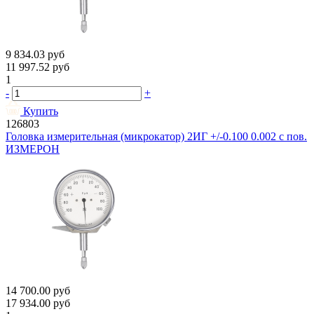
9 834.03
руб
11 997.52
руб
1
-
+
Купить
126803
Головка измерительная (микрокатор) 2ИГ +/-0.100 0.002 с пов.
ИЗМЕРОН
14 700.00
руб
17 934.00
руб