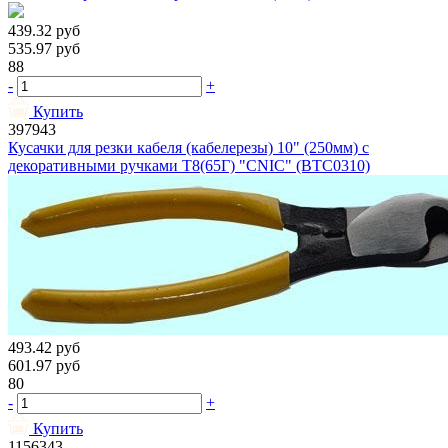
439.32
руб
535.97
руб
88
-
+
Купить
397943
Кусачки для резки кабеля (кабелерезы) 10" (250мм) с
декоративными ручками Т8(65Г) "CNIC" (BTC0310)
493.42
руб
601.97
руб
80
-
+
Купить
1156343