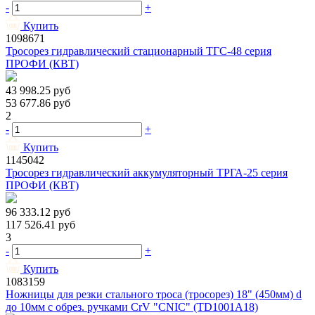
-
+
Купить
1098671
Тросорез гидравлический стационарный ТГС-48 серия
ПРОФИ (КВТ)
43 998.25
руб
53 677.86
руб
2
-
+
Купить
1145042
Тросорез гидравлический аккумуляторный ТРГА-25 серия
ПРОФИ (КВТ)
96 333.12
руб
117 526.41
руб
3
-
+
Купить
1083159
Ножницы для резки стального троса (тросорез) 18" (450мм) d
до 10мм с обрез. ручками CrV "CNIC" (TD1001A18)