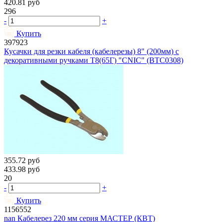
420.81
руб
296
-
+
Купить
397923
Кусачки для резки кабеля (кабелерезы) 8" (200мм) с
декоративными ручками Т8(65Г) "CNIC" (BTC0308)
355.72
руб
433.98
руб
20
-
+
Купить
1156552
nan Кабелерез 220 мм серия МАСТЕР (КВТ)