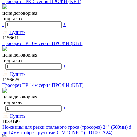
Тросорез ТРК-5 серия ПРОФИ (КВТ)
цена договорная
под заказ
-
+
Купить
1156611
Тросорез ТР-10м серия ПРОФИ (КВТ)
цена договорная
под заказ
-
+
Купить
1156625
Тросорез ТР-14м серия ПРОФИ (КВТ)
цена договорная
под заказ
-
+
Купить
1083149
Ножницы для резки стального троса (тросорез) 24" (600мм) d
до 14мм с обрез. ручками CrV "CNIC" (TD1001A24)