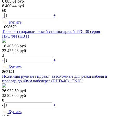
6 885.61
руб
8 400.44
руб
69
-
+
Купить
1098670
Тросорез гидравлический стационарный ТГС-30 серия
ПРОФИ (КВТ)
18 405.93
руб
22 455.23
руб
3
-
+
Купить
862141
Ножницы ручные гидравл. автономные для резки кабеля и
провода до 40мм кабелерез (HHD-40) "CNIC"
26 932.50
руб
32 857.65
руб
8
-
+
Купить