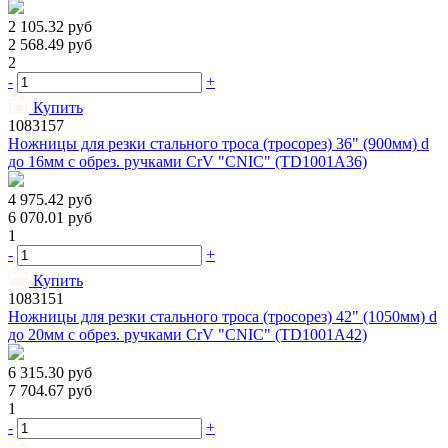
2 105.32
руб
2 568.49
руб
2
-
+
Купить
1083157
Ножницы для резки стального троса (тросорез) 36" (900мм) d
до 16мм с обрез. ручками CrV "CNIC" (TD1001A36)
4 975.42
руб
6 070.01
руб
1
-
+
Купить
1083151
Ножницы для резки стального троса (тросорез) 42" (1050мм) d
до 20мм с обрез. ручками CrV "CNIC" (TD1001A42)
6 315.30
руб
7 704.67
руб
1
-
+