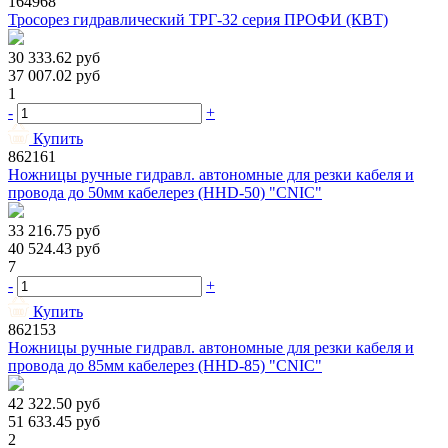
164968
Тросорез гидравлический ТРГ-32 серия ПРОФИ (КВТ)
30 333.62
руб
37 007.02
руб
1
-
+
Купить
862161
Ножницы ручные гидравл. автономные для резки кабеля и
провода до 50мм кабелерез (HHD-50) "CNIC"
33 216.75
руб
40 524.43
руб
7
-
+
Купить
862153
Ножницы ручные гидравл. автономные для резки кабеля и
провода до 85мм кабелерез (HHD-85) "CNIC"
42 322.50
руб
51 633.45
руб
2