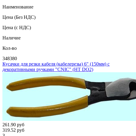
Наименование
Цена
(Без НДС)
Цена
(с НДС)
Наличие
Кол-во
348380
Кусачки для резки кабеля (кабелерезы) 6" (150мм) с
декоративными ручками "CNIC" (HT DO2)
261.90
руб
319.52
руб
3