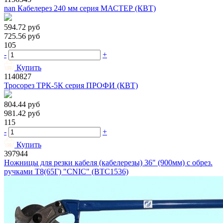
nan Кабелерез 240 мм серия МАСТЕР (КВТ)
594.72
руб
725.56
руб
105
-
+
Купить
1140827
Тросорез ТРК-5К серия ПРОФИ (КВТ)
804.44
руб
981.42
руб
115
-
+
Купить
397944
Ножницы для резки кабеля (кабелерезы) 36" (900мм) с обрез.
ручками Т8(65Г) "CNIC" (BTC1536)