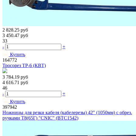
2 828.25
руб
3 450.47
руб
33
-
+
Купить
164772
Тросорез ТР-6 (КВТ)
3 784.19
руб
4 616.71
руб
46
-
+
Купить
397942
Ножницы для резки кабеля (кабелерезы) 42" (1050мм) с обрез.
ручками Т8(65Г) "CNIC" (BTC1542)