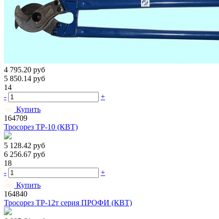
4 795.20
руб
5 850.14
руб
14
-
+
Купить
164709
Тросорез ТР-10 (КВТ)
5 128.42
руб
6 256.67
руб
18
-
+
Купить
164840
Тросорез ТР-12т серия ПРОФИ (КВТ)