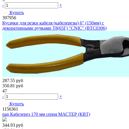
-
+
Купить
397956
Кусачки для резки кабеля (кабелерезы) 6" (150мм) с
декоративными ручками Т8(65Г) "CNIC" (BTC0306)
287.55
руб
350.81
руб
47
-
+
Купить
1156361
nan Кабелерез 170 мм серия МАСТЕР (КВТ)
344.93
руб