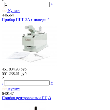
-
+
Купить
446564
Прибор ППГ-2А с поверкой
451 834.93
руб
551 238.61
руб
2
-
+
Купить
640147
Прибор центровочный ПЦ-3