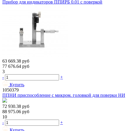
Прибор для индикаторов ППИРБ 0.01 с поверкой
63 669.38
руб
77 676.64
руб
3
-
+
Купить
1050379
ППНИ приспособление с микром. головкой для поверки НИ
72 930.38
руб
88 975.06
руб
10
-
+
Купить