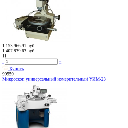
1 153 966.91
руб
1 407 839.63
руб
11
-
+
Купить
99559
Микроскоп универсальный измерительный УИМ-23