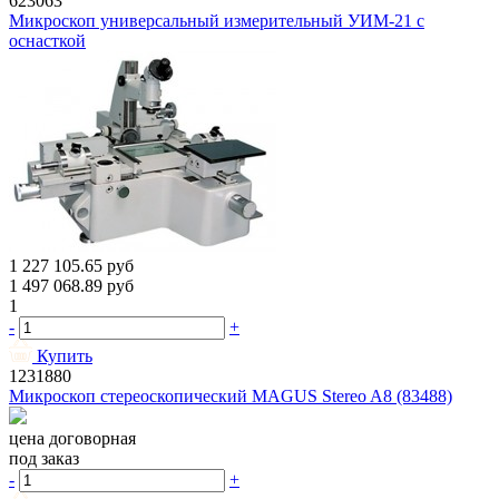
623063
Микроскоп универсальный измерительный УИМ-21 с
оснасткой
1 227 105.65
руб
1 497 068.89
руб
1
-
+
Купить
1231880
Микроскоп стереоскопический MAGUS Stereo A8 (83488)
цена договорная
под заказ
-
+