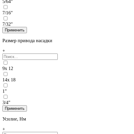
5/64"
7/16"
7/32"
Размер привода насадки
+
9x 12
14x 18
1"
3/4"
Усилие, Нм
+