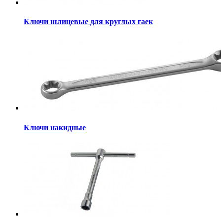
Ключи шлицевые для круглых гаек
Ключи накидные