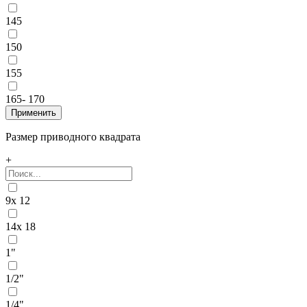
145
150
155
165- 170
Размер приводного квадрата
+
9x 12
14x 18
1"
1/2"
1/4"