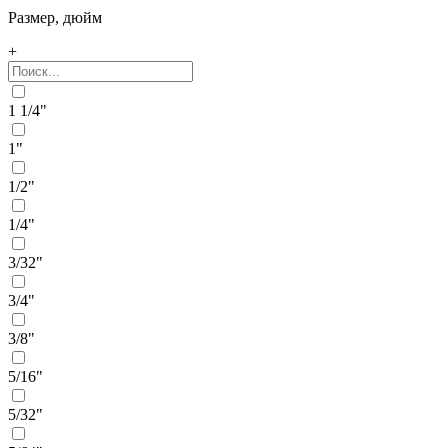
Размер, дюйм
+
1 1/4"
1"
1/2"
1/4"
3/32"
3/4"
3/8"
5/16"
5/32"