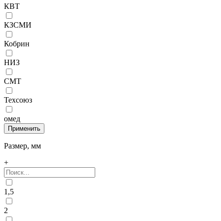
КВТ
КЗСМИ
Кобрин
НИЗ
СМТ
Техсоюз
омед
Размер, мм
+
1,5
2