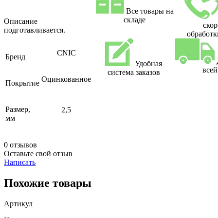
Все товары на
складе
Описание
скор
подготавливается.
обработк
CNIC
Бренд
Удобная
все
система заказов
Оцинкованное
Покрытие
Размер,
2,5
мм
0 отзывов
Оставьте свой отзыв
Написать
Похожие товары
Артикул