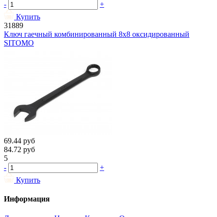
-
+
Купить
31889
Ключ гаечный комбинированный 8х8 оксидированный
SITOMO
69.44
руб
84.72
руб
5
-
+
Купить
Информация