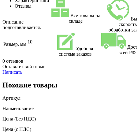
Характеристики
Отзывы
Все товары на
Вы
складе
Описание
скорость
подготавливается.
обработки за
10
Размер, мм
Дост
Удобная
всей РФ
система заказов
0 отзывов
Оставьте свой отзыв
Написать
Похожие товары
Артикул
Наименование
Цена
(Без НДС)
Цена
(с НДС)