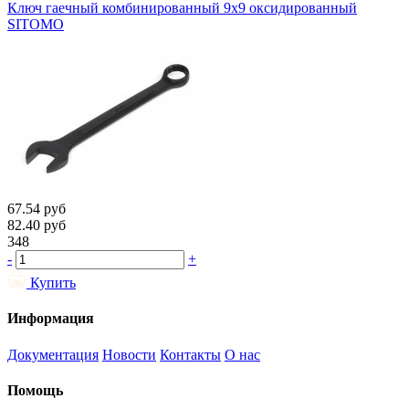
Ключ гаечный комбинированный 9х9 оксидированный
SITOMO
67.54
руб
82.40
руб
348
-
+
Купить
Информация
Документация
Новости
Контакты
О нас
Помощь