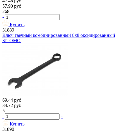
47.46
руб
57.90
руб
268
-
+
Купить
31889
Ключ гаечный комбинированный 8х8 оксидированный
SITOMO
69.44
руб
84.72
руб
5
-
+
Купить
31890