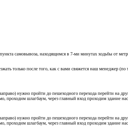
 пункта самовывоза, находящимся в 7-ми минутах ходьбы от мет
ать только после того, как с вами свяжется наш менеджер (по т
направо) нужно пройти до пешеходного перехода перейти на друг
о, проходим шлагбаум, через главный вход проходим здание наск
направо) нужно пройти до пешеходного перехода перейти на друг
о, проходим шлагбаум, через главный вход проходим здание наск