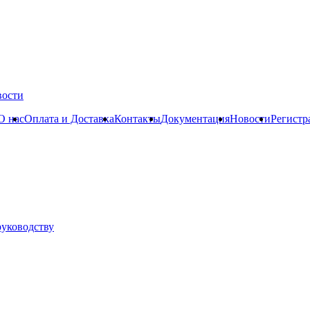
вости
О нас
Оплата и Доставка
Контакты
Документация
Новости
Регистр
руководству