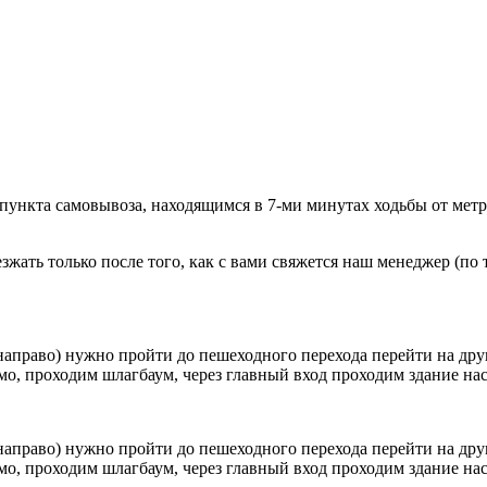
 пункта самовывоза, находящимся в 7-ми минутах ходьбы от мет
ать только после того, как с вами свяжется наш менеджер (по т
направо) нужно пройти до пешеходного перехода перейти на друг
о, проходим шлагбаум, через главный вход проходим здание наск
направо) нужно пройти до пешеходного перехода перейти на друг
о, проходим шлагбаум, через главный вход проходим здание наск