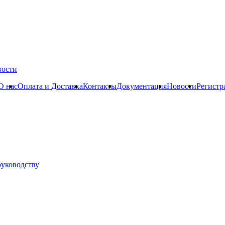
вости
О нас
Оплата и Доставка
Контакты
Документация
Новости
Регистр
руководству