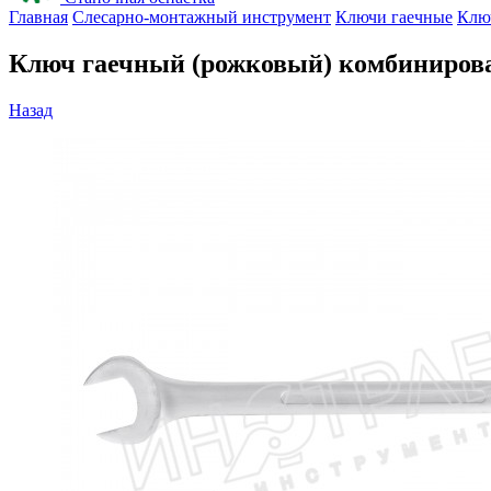
Главная
Слесарно-монтажный инструмент
Ключи гаечные
Клю
Ключ гаечный (рожковый) комбиниров
Назад