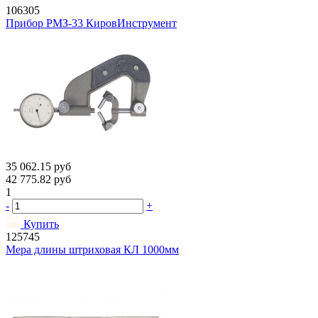
106305
Прибор РМЗ-33 КировИнструмент
35 062.15
руб
42 775.82
руб
1
-
+
Купить
125745
Мера длины штриховая КЛ 1000мм