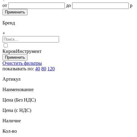
от
до
р
Бренд
+
КировИнструмент
Очистить фильтры
показывать по:
40
80
120
Артикул
Наименование
Цена
(Без НДС)
Цена
(с НДС)
Наличие
Кол-во