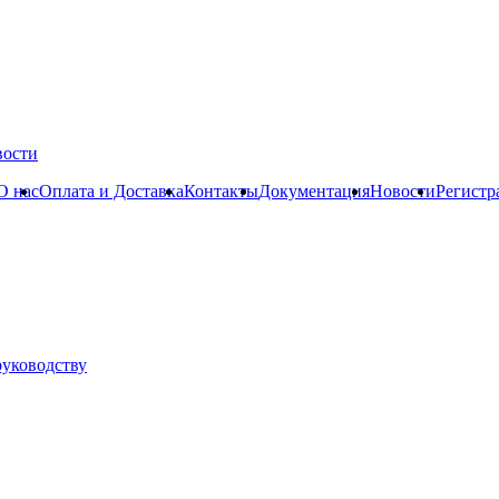
вости
О нас
Оплата и Доставка
Контакты
Документация
Новости
Регистр
руководству