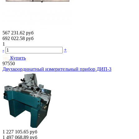
567 231.62
руб
692 022.58
руб
1
-
+
Купить
97550
Двухкоординатный измерительный прибор ДИП-3
1 227 105.65
руб
1 497 068.89
руб