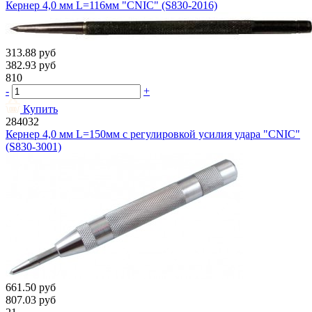
Кернер 4,0 мм L=116мм "CNIC" (S830-2016)
313.88
руб
382.93
руб
810
-
+
Купить
284032
Кернер 4,0 мм L=150мм с регулировкой усилия удара "CNIC"
(S830-3001)
661.50
руб
807.03
руб