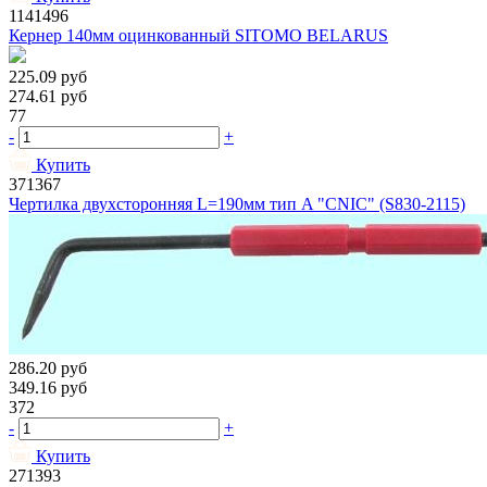
1141496
Кернер 140мм оцинкованный SITOMO BELARUS
225.09
руб
274.61
руб
77
-
+
Купить
371367
Чертилка двухсторонняя L=190мм тип A "CNIC" (S830-2115)
286.20
руб
349.16
руб
372
-
+
Купить
271393