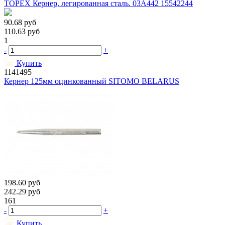
TOPEX Кернер, легированная сталь. 03A442 15542244
90.68
руб
110.63
руб
1
-
+
Купить
1141495
Кернер 125мм оцинкованный SITOMO BELARUS
198.60
руб
242.29
руб
161
-
+
Купить