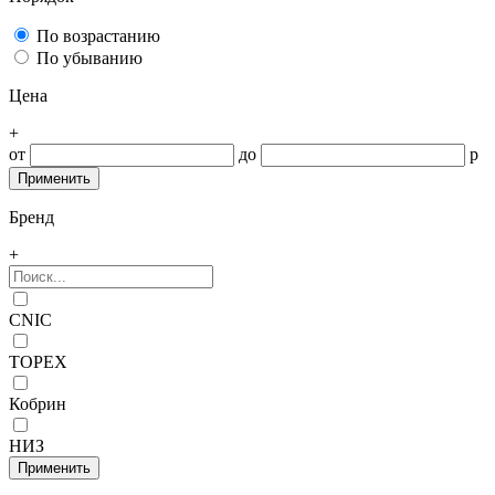
По возрастанию
По убыванию
Цена
+
от
до
р
Бренд
+
CNIC
TOPEX
Кобрин
НИЗ