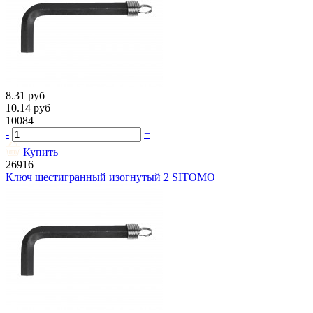
8.31
руб
10.14
руб
10084
-
+
Купить
26916
Ключ шестигранный изогнутый 2 SITOMO