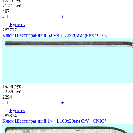
17.55
руб
21.41
руб
487
-
+
Купить
263797
Ключ Шестигранный 5,0мм L 72х26мм цинк "CNIC"
19.58
руб
23.89
руб
2294
-
+
Купить
287874
Ключ Шестигранный 1/4" L103х29мм CrV "CNIC"