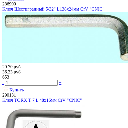
286900
Ключ Шестигранный 5/32" L138х24мм CrV "CNIC"
29.70
руб
36.23
руб
653
-
+
Купить
290131
Ключ TORX Т 7 L 48х16мм CrV "CNIC"