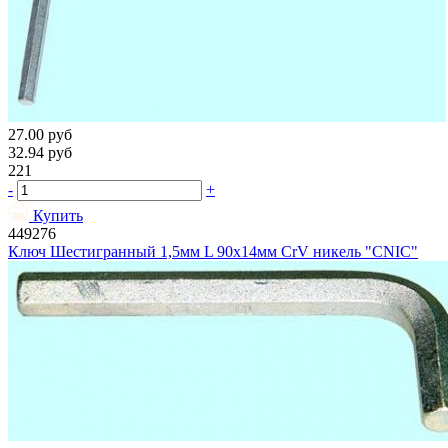
27.00
руб
32.94
руб
221
-
+
Купить
449276
Ключ Шестигранный 1,5мм L 90х14мм CrV никель "CNIC"