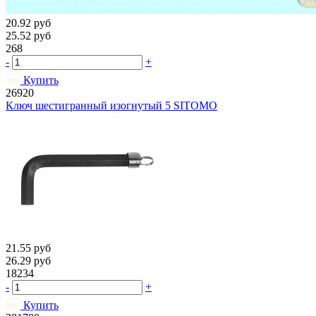
20.92
руб
25.52
руб
268
-
+
Купить
26920
Ключ шестигранный изогнутый 5 SITOMO
21.55
руб
26.29
руб
18234
-
+
Купить