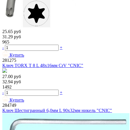
25.65
руб
31.29
руб
965
-
+
Купить
281275
Ключ TORX Т 8 L 48х16мм CrV "CNIC"
27.00
руб
32.94
руб
1492
-
+
Купить
284749
Ключ Шестигранный 6,0мм L 90х32мм никель "CNIC"