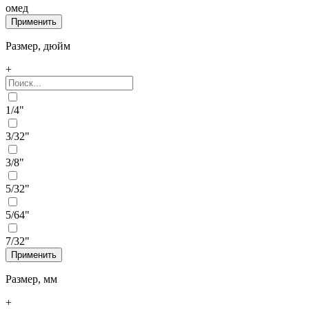
омед
Размер, дюйм
+
1/4"
3/32"
3/8"
5/32"
5/64"
7/32"
Размер, мм
+