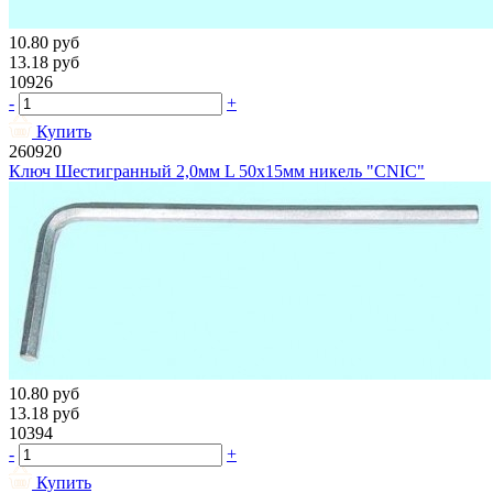
10.80
руб
13.18
руб
10926
-
+
Купить
260920
Ключ Шестигранный 2,0мм L 50х15мм никель "CNIC"
10.80
руб
13.18
руб
10394
-
+
Купить