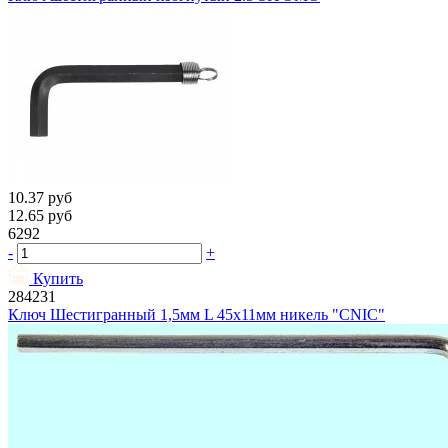
10.37
руб
12.65
руб
6292
-
+
Купить
284231
Ключ Шестигранный 1,5мм L 45х11мм никель "CNIC"