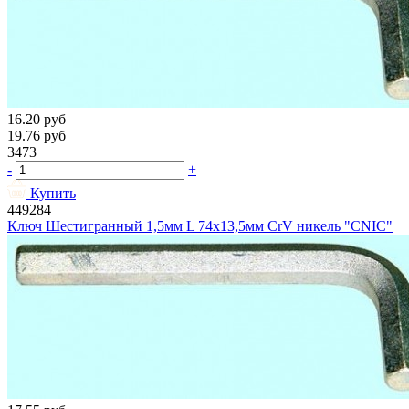
16.20
руб
19.76
руб
3473
-
+
Купить
449284
Ключ Шестигранный 1,5мм L 74х13,5мм CrV никель "CNIC"