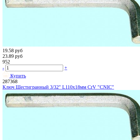
19.58
руб
23.89
руб
952
-
+
Купить
287368
Ключ Шестигранный 3/32" L110х18мм CrV "CNIC"