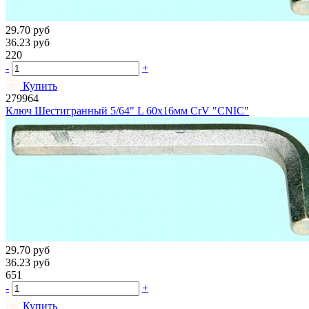
29.70
руб
36.23
руб
220
-
+
Купить
279964
Ключ Шестигранный 5/64" L 60х16мм CrV "CNIC"
29.70
руб
36.23
руб
651
-
+
Купить