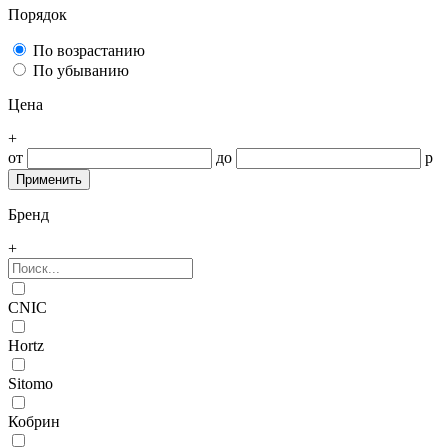
Порядок
По возрастанию
По убыванию
Цена
+
от
до
р
Бренд
+
CNIC
Hortz
Sitomo
Кобрин