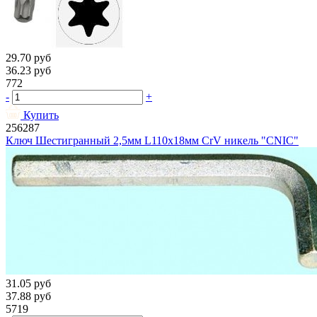
29.70
руб
36.23
руб
772
-
+
Купить
256287
Ключ Шестигранный 2,5мм L110х18мм CrV никель "CNIC"
31.05
руб
37.88
руб
5719