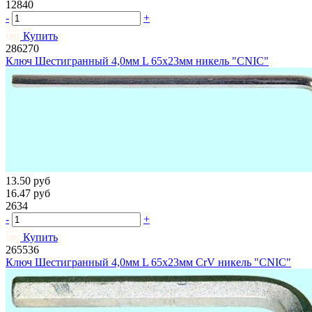
12840
-
+
Купить
286270
Ключ Шестигранный 4,0мм L 65х23мм никель "CNIC"
13.50
руб
16.47
руб
2634
-
+
Купить
265536
Ключ Шестигранный 4,0мм L 65х23мм CrV никель "CNIC"