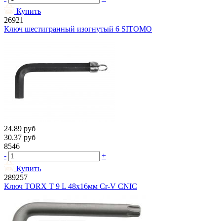
Купить
26921
Ключ шестигранный изогнутый 6 SITOMO
24.89
руб
30.37
руб
8546
-
+
Купить
289257
Ключ TORX T 9 L 48х16мм Cr-V CNIC