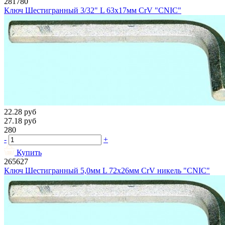
281780
Ключ Шестигранный 3/32" L 63х17мм CrV "CNIC"
22.28
руб
27.18
руб
280
-
+
Купить
265627
Ключ Шестигранный 5,0мм L 72х26мм CrV никель "CNIC"