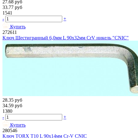
27.68
руб
33.77
руб
1541
-
+
Купить
272611
Ключ Шестигранный 6,0мм L 90х32мм CrV никель "CNIC"
28.35
руб
34.59
руб
1380
-
+
Купить
280546
Ключ TORX T10 L 90х14мм Cr-V CNIC