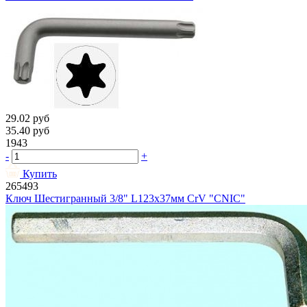
29.02
руб
35.40
руб
1943
-
+
Купить
265493
Ключ Шестигранный 3/8" L123х37мм CrV "CNIC"